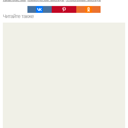
Читайте также
Шинная пилорама своими руками.
17 ноября 1955 года Мария Каллас вышла на сцену