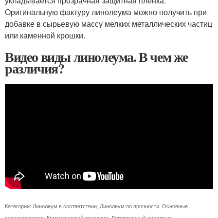
укладывается прозрачная защитная плёнка.
Оригинальную фактуру линолеума можно получить при
добавке в сырьевую массу мелких металлических частиц
или каменной крошки.
Видео виды линолеума. В чем же
различия?
Категории:
Линолеум в соответствии
,
Линолеум по прочности
,
Основные
характеристики
,
Коммерческий линолеум
,
Гетерогенный линолеум