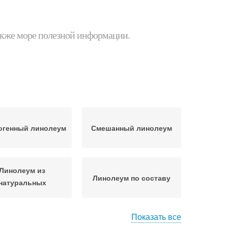
 также море полезной информации.
огенный линолеум
Смешанный линолеум
Линолеум из
Линолеум по составу
натуральных
материалов
Показать все