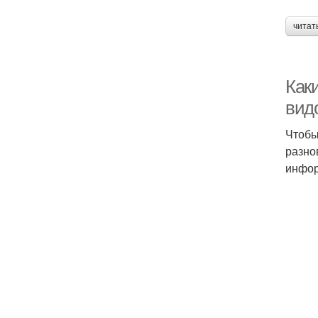
читат
Как
вид
Чтобы
разно
инфор