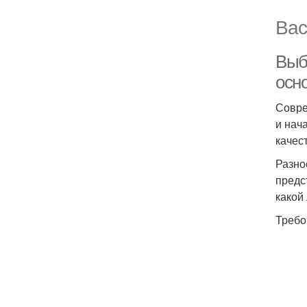
Вас
Выб
осн
Совре
и нач
качес
Разно
предс
какой
Требо