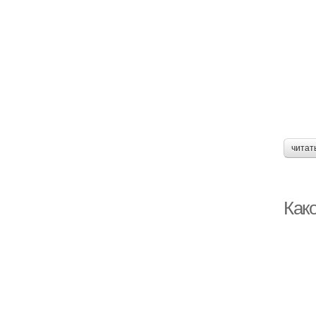
читат
Как