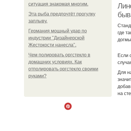
ситуация знакомая многим.
Лин
быв
Эта рыба предпочтёт прогулку
заплыву.
Станд
Германия мощный удар по
где т
индустрии "Дизайнерской
догмы
Жестокости нанесла".
Если 
Чем полировать оргстекло в
случа
домашних условиях. Как
отполировать оргстекло своими
Для н
руками?
значи
добав
на ст