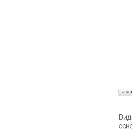
читат
Вид
осн