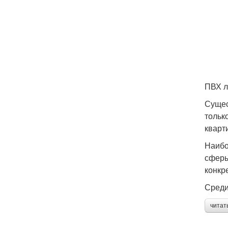
ПВХ л
Сущес
тольк
кварт
Наибо
сферы
конкр
Среди
читат