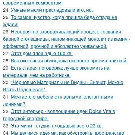
современным комфортом.
24.
Умные мысли преследовали его, но.
25.
То самое чувство, когда пришла беда откуда не
ждали!
26.
Невероятно завораживающий процесс создания
барной столешницы, напоминающей монолит из камня -
эффектной, прочной и абсолютно уникальной.
27.
Этот дом площадью 150 кв.
28.
Высокоточная облицовка оконного проёма плиткой.
29.
Есть старая поговорка: лучше экономить на
материале, чем на работнике.
30.
"Черновые Материалы не Видны - Значит, Можно
Взять Подешевле".
31.
Мечтаете о мебели с плавными, элегантными
линиями?
32.
Этот интерьер - воплощение идеи Dolce Vita в
городской квартире.
33.
Эта мини - студия площадью всего 23 кв.
34.
Мы делимся идеями, как обустроить пространство