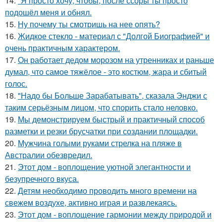
14.
"Я просто хочу, чтобы, после ссоры ты просто
подошёл меня и обнял.
15.
Ну почему ты смотришь на нее опять?
16.
Жидкое стекло - материал с "Долгой Биографией" и
очень практичным характером.
17.
Он работает дедом морозом на утренниках и раньше
думал, что самое тяжёлое - это костюм, жара и сбитый
голос.
18.
"Надо бы Больше Зарабатывать", сказала Энджи с
таким серьёзным лицом, что спорить стало неловко.
19.
Мы демонстрируем быстрый и практичный способ
разметки и резки брусчатки при создании площадки.
20.
Мужчина голыми руками стрелка на пляже в
Австралии обезвредил.
21.
Этот дом - воплощение уютной элегантности и
безупречного вкуса.
22.
Детям необходимо проводить много времени на
свежем воздухе, активно играя и развлекаясь.
23.
Этот дом - воплощение гармонии между природой и