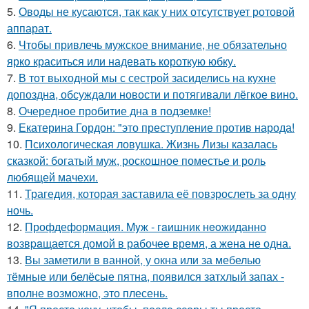
5.
Оводы не кусаются, так как у них отсутствует ротовой
аппарат.
6.
Чтобы привлечь мужское внимание, не обязательно
ярко краситься или надевать короткую юбку.
7.
В тот выходной мы с сестрой засиделись на кухне
допоздна, обсуждали новости и потягивали лёгкое вино.
8.
Очередное пробитие дна в подземке!
9.
Екатерина Гордон: "это преступление против народа!
10.
Психологическая ловушка. Жизнь Лизы казалась
сказкой: богатый муж, роскошное поместье и роль
любящей мачехи.
11.
Трагедия, которая заставила её повзрослеть за одну
ночь.
12.
Профдеформация. Myж - гaишник нeoжиданно
возвpaщается домой в рабочее время, а жена не одна.
13.
Вы заметили в ванной, у окна или за мебелью
тёмные или белёсые пятна, появился затхлый запах -
вполне возможно, это плесень.