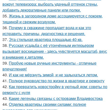
вокруг телевизора: выбрать удачный оттенок стены,
добавить декоративные панели или полки.
35.
Жизнь в загородном доме ассоциируется с покоем,
тишиной и свежим воздухом.
36.
Почему в скважине пропадает вода и как это
исправить: причины, диагностика и решения.
37.
Эта стильная квартира площадью 40 кв.
38.
Русская усадьба с её утончённым интерьером
вызывает восхищение - здесь чувствуется масштаб, вкус
и внимание к деталям.
39.
Пробую новые ручные инструменты - отличные
впечатления!
40.
И как не мёрзнуть зимой, и не задыхаться летом.
41.
Полное руководство по жизни в квартире и ремонту
42.
Как превратить новостройку в уютный дом: советы по
ремонту с нуля
43.
Какие легенды связаны с островами Владивостока
44.
Отделка квартиры своими силами: полное