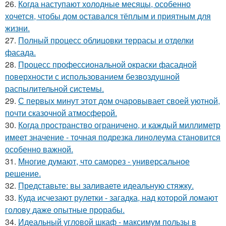
26.
Когда наступают холодные месяцы, особенно
хочется, чтобы дом оставался тёплым и приятным для
жизни.
27.
Полный процесс облицовки террасы и отделки
фасада.
28.
Процесс профессиональной окраски фасадной
поверхности с использованием безвоздушной
распылительной системы.
29.
С первых минут этот дом очаровывает своей уютной,
почти сказочной атмосферой.
30.
Когда пространство ограничено, и каждый миллиметр
имеет значение - точная подрезка линолеума становится
особенно важной.
31.
Многие думают, что саморез - универсальное
решение.
32.
Представьте: вы заливаете идеальную стяжку.
33.
Куда исчезают рулетки - загадка, над которой ломают
голову даже опытные прорабы.
34.
Идеальный угловой шкаф - максимум пользы в