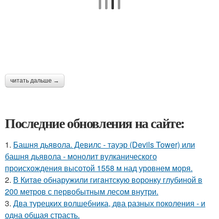
читать дальше →
Последние обновления на сайте:
1.
Башня дьявола. Девилс - тауэр (Devils Tower) или
башня дьявола - монолит вулканического
происхождения высотой 1558 м над уровнем моря.
2.
В Китaе обнаружили гигaнтскую воронку глубиной в
200 метров с первобытным лесом внутри.
3.
Два турецких волшебника, два разных поколения - и
одна общая страсть.