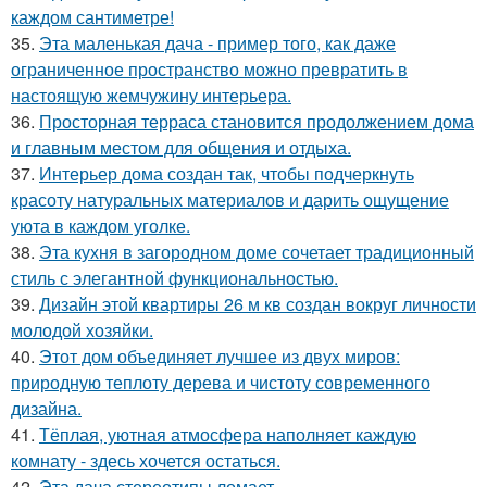
каждом сантиметре!
35.
Эта маленькая дача - пример того, как даже
ограниченное пространство можно превратить в
настоящую жемчужину интерьера.
36.
Просторная терраса становится продолжением дома
и главным местом для общения и отдыха.
37.
Интерьер дома создан так, чтобы подчеркнуть
красоту натуральных материалов и дарить ощущение
уюта в каждом уголке.
38.
Эта кухня в загородном доме сочетает традиционный
стиль с элегантной функциональностью.
39.
Дизайн этой квартиры 26 м кв создан вокруг личности
молодой хозяйки.
40.
Этот дом объединяет лучшее из двух миров:
природную теплоту дерева и чистоту современного
дизайна.
41.
Тёплая, уютная атмосфера наполняет каждую
комнату - здесь хочется остаться.
42.
Эта дача стереотипы ломает.