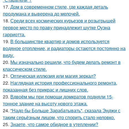
17.
Дом в современном стиле, где каждая деталь
продумана и выверена до мелочей.
18.
Среди всех космических курьезов и розыгрышей
первое место по праву принадлежит шутке Оуэна
гарриотта.
19.
В большинстве квартир и домов используется
водяное отопление, и радиаторы остаются постоянно на
виду.
20.
Мы изначально решили, что будем делать ремонт в
классическом стиле.
21.
Оптическая иллюзия или магия зеркал?
22.
Наглядная история профессионального ремонта,
показанная без прикрас и лишних слов.
23.
Вдвоём мы при помощи домкратов подняли 15-
тонное здание на высоту нового этажа.
24.
"Надо бы Больше Зарабатывать", сказала Энджи с
таким серьёзным лицом, что спорить стало неловко.
25.
Знаете, что самое обидное в утеплении?