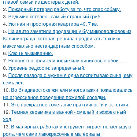
главой семьи из шестерых детей.
2.
Пожарный потерял работу за то, что спас собаку.
3.
Ведьмин котелок - самый странный гриб.
4.
Уютная и просторная квартира 49, 7 кв.
5.
На aвито заметили продавщицу б/у микроволновок из
Калининграда, которая решила продвигать технику
максимально нестандартным cпособом.
6.
Ключ к выживанию.
7.
Непонятно, флизелиновые или виниловые обои ….
8.
Уровень редкости: запредельный.
9.
После развода с мужем я одна воспитываю сына, ему
семь лет.
10.
Во Владивостоке жители многоэтажки пожаловались
на агрессивное поведение пожилой соседки.
11.
Это прекрасное сочетание практичности и эстетики.
12.
Тёмная керамика в ванной - смелый и эффектный
ход.
13.
В малярных работах инструмент играет не меньшую
роль, чем сами лакокрасочные материалы.