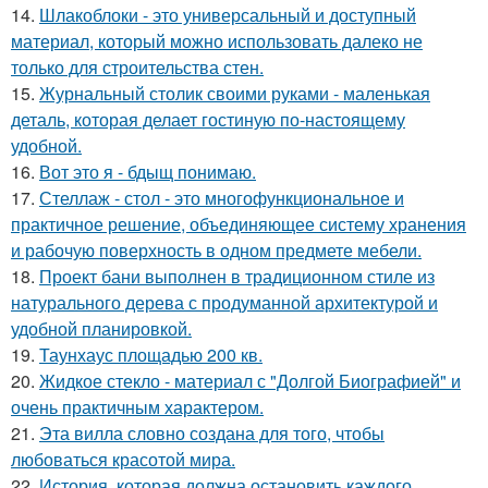
14.
Шлакоблоки - это универсальный и доступный
материал, который можно использовать далеко не
только для строительства стен.
15.
Журнальный столик своими руками - маленькая
деталь, которая делает гостиную по-настоящему
удобной.
16.
Вот это я - бдыщ понимаю.
17.
Стеллаж - стол - это многофункциональное и
практичное решение, объединяющее систему хранения
и рабочую поверхность в одном предмете мебели.
18.
Проект бани выполнен в традиционном стиле из
натурального дерева с продуманной архитектурой и
удобной планировкой.
19.
Таунхаус площадью 200 кв.
20.
Жидкое стекло - материал с "Долгой Биографией" и
очень практичным характером.
21.
Эта вилла словно создана для того, чтобы
любоваться красотой мира.
22.
История, которая должна остановить каждого