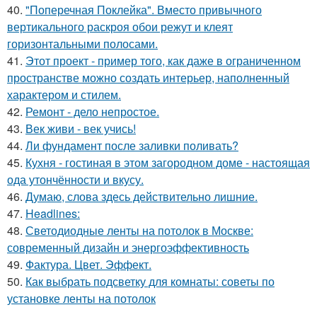
40.
"Поперечная Поклейка". Вместо привычного
вертикального раскроя обои режут и клеят
горизонтальными полосами.
41.
Этот проект - пример того, как даже в ограниченном
пространстве можно создать интерьер, наполненный
характером и стилем.
42.
Ремонт - дело непростое.
43.
Век живи - век учись!
44.
Ли фундамент после заливки поливать?
45.
Кухня - гостиная в этом загородном доме - настоящая
ода утончённости и вкусу.
46.
Думаю, слова здесь действительно лишние.
47.
Headlines:
48.
Светодиодные ленты на потолок в Москве:
современный дизайн и энергоэффективность
49.
Фактура. Цвет. Эффект.
50.
Как выбрать подсветку для комнаты: советы по
установке ленты на потолок