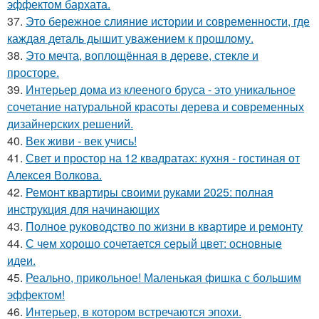
эффектом бархата.
37.
Это бережное слияние истории и современности, где
каждая деталь дышит уважением к прошлому.
38.
Это мечта, воплощённая в дереве, стекле и
просторе.
39.
Интерьер дома из клееного бруса - это уникальное
сочетание натуральной красоты дерева и современных
дизайнерских решений.
40.
Век живи - век учись!
41.
Свет и простор на 12 квадратах: кухня - гостиная от
Алексея Волкова.
42.
Ремонт квартиры своими руками 2025: полная
инструкция для начинающих
43.
Полное руководство по жизни в квартире и ремонту
44.
С чем хорошо сочетается серый цвет: основные
идеи.
45.
Реально, прикольное! Маленькая фишка с большим
эффектом!
46.
Интерьер, в котором встречаются эпохи.