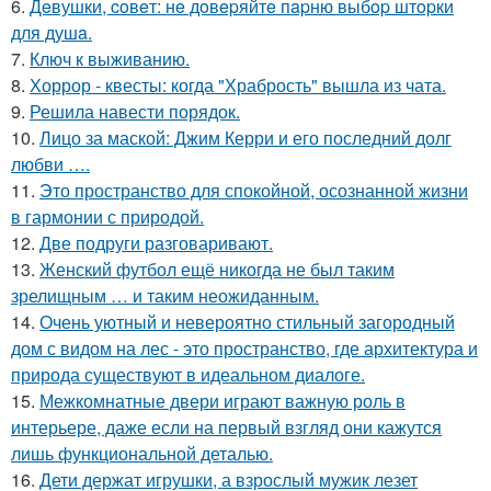
6.
Дeвушки, coвeт: нe дoвepяйтe пapню выбop штopки
для душa.
7.
Ключ к выживанию.
8.
Хоррор - квесты: когда "Храбрость" вышла из чата.
9.
Решила навести порядок.
10.
Лицо за маской: Джим Керри и его последний долг
любви ….
11.
Это пространство для спокойной, осознанной жизни
в гармонии с природой.
12.
Две подруги разговаривают.
13.
Женский футбол ещё никогда не был таким
зрелищным … и таким неожиданным.
14.
Очень уютный и невероятно стильный загородный
дом с видом на лес - это пространство, где архитектура и
природа существуют в идеальном диалоге.
15.
Межкомнатные двери играют важную роль в
интерьере, даже если на первый взгляд они кажутся
лишь функциональной деталью.
16.
Дети держат игрушки, а взрослый мужик лезет