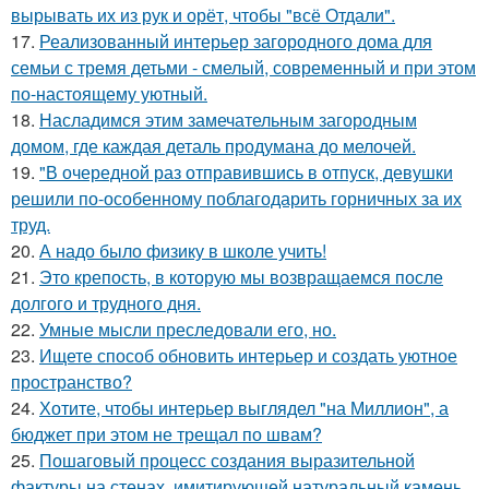
вырывать их из рук и орёт, чтобы "всё Отдали".
17.
Реализованный интерьер загородного дома для
семьи с тремя детьми - смелый, современный и при этом
по-настоящему уютный.
18.
Насладимся этим замечательным загородным
домом, где каждая деталь продумана до мелочей.
19.
"В очередной раз отправившись в отпуск, девушки
решили по-особенному поблагодарить горничных за их
труд.
20.
А надо было физику в школе учить!
21.
Это крепость, в которую мы возвращаемся после
долгого и трудного дня.
22.
Умные мысли преследовали его, но.
23.
Ищете способ обновить интерьер и создать уютное
пространство?
24.
Хотите, чтобы интерьер выглядел "на Миллион", а
бюджет при этом не трещал по швам?
25.
Пошаговый процесс создания выразительной
фактуры на стенах, имитирующей натуральный камень.