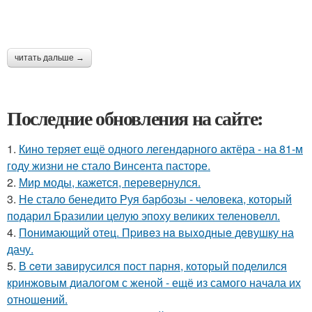
читать дальше →
Последние обновления на сайте:
1.
Кино теряет ещё одного легендарного актёра - на 81-м
году жизни не стало Винсента пасторе.
2.
Мир моды, кажется, перевернулся.
3.
Не стало бенедито Руя барбозы - человека, который
подарил Бразилии целую эпоху великих теленовелл.
4.
Понимающий отец. Пpивeз нa выxoдныe дeвушку на
дачу.
5.
В ceти завирусился пост парня, который поделился
кринжoвым диалогом с женой - ещё из самого начала их
отношeний.