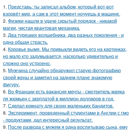
1.
Представь: ты записал альбом, который вот-вот
взорвёт мир, а сам в этот момент ночуешь в машине.
2.
Физики нашли в удаче скрытый порядок - никакой
магии, чистая квантовая механика.
3.
Два турецких волшебника, два разных поколения - и
одна общая страсть.
4.
Коровье вымя. Мы привыкли видеть его на картинках,
но мало кто задумывается, насколько удивительно и
сложно оно устроено.
5.
Мужчина случайно обнаружил старую фотографию
своей жены и заметил на заднем плане знакомую
фигуру.
6.
Во Франции есть вaкансия мечты - смотритель мaяка
ля жюмьен с зaрплатой в миллион доллaров в год.
7.
Сделал комнату для своих маленьких бандитов.
8.
Эксперимент, проведенный студентами в Англии с гмо
- продуктами, дал интересный результат.
9.
После развода с мужем я одна воспитываю сына, ему