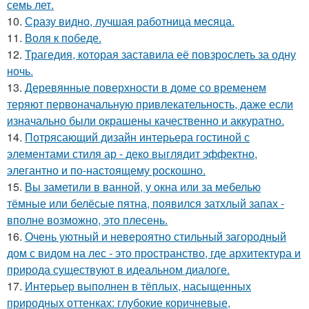
семь лет.
10.
Сразу видно, лучшая работница месяца.
11.
Воля к победе.
12.
Трагедия, которая заставила её повзрослеть за одну
ночь.
13.
Деревянные поверхности в доме со временем
теряют первоначальную привлекательность, даже если
изначально были окрашены качественно и аккуратно.
14.
Потрясающий дизайн интерьера гостиной с
элементами стиля ар - деко выглядит эффектно,
элегантно и по-настоящему роскошно.
15.
Вы заметили в ванной, у окна или за мебелью
тёмные или белёсые пятна, появился затхлый запах -
вполне возможно, это плесень.
16.
Очень уютный и невероятно стильный загородный
дом с видом на лес - это пространство, где архитектура и
природа существуют в идеальном диалоге.
17.
Интерьер выполнен в тёплых, насыщенных
природных оттенках: глубокие коричневые,