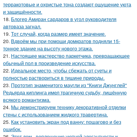
терракотовые и охристые тона создают ощущение уюта
и защищённости.
18.
Блогер Амиран сардаров в угол руководителя
автоваза загнал.
19.
Тот случай, когда размер имеет значение.
20.
Вдвоём мы при помощи домкратов подняли 15-
тонное здание на высоту нового этажа.
21.
Настоящее мастерство паркетчика, превращающее
обычный пол в произведение искусства.
22.
Идеальное место, чтобы сбежать от суеты и
полностью раствориться в тишине природы.
23.
Прототип знаменитого маугли из "Книги Джунглей"
Редьярда киплинга имел трагичную судьбу, лишённую
всякого романтизма.
24.
Мы демонстрируем технику декоративной отделки
стены с использованием жидкого травертина.
25.
Как установить экран под ванну: пошагово и без
ошибок.
26.
Этот дом - воплощение уютной элегантности и