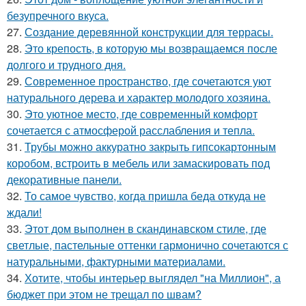
безупречного вкуса.
27.
Создание деревянной конструкции для террасы.
28.
Это крепость, в которую мы возвращаемся после
долгого и трудного дня.
29.
Современное пространство, где сочетаются уют
натурального дерева и характер молодого хозяина.
30.
Это уютное место, где современный комфорт
сочетается с атмосферой расслабления и тепла.
31.
Трубы можно аккуратно закрыть гипсокартонным
коробом, встроить в мебель или замаскировать под
декоративные панели.
32.
То самое чувство, когда пришла беда откуда не
ждали!
33.
Этот дом выполнен в скандинавском стиле, где
светлые, пастельные оттенки гармонично сочетаются с
натуральными, фактурными материалами.
34.
Хотите, чтобы интерьер выглядел "на Миллион", а
бюджет при этом не трещал по швам?