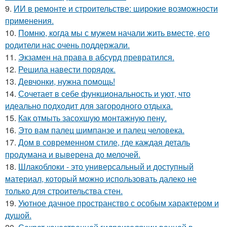
9.
ИИ в ремонте и строительстве: широкие возможности
применения.
10.
Помню, когда мы с мужем начали жить вместе, его
родители нас очень поддержали.
11.
Экзамен на права в абсурд превратился.
12.
Решила навести порядок.
13.
Девчонки, нужна помощь!
14.
Сочетает в себе функциональность и уют, что
идеально подходит для загородного отдыха.
15.
Как отмыть засохшую монтажную пену.
16.
Это вам палец шимпанзе и палец человека.
17.
Дом в современном стиле, где каждая деталь
продумана и выверена до мелочей.
18.
Шлакоблоки - это универсальный и доступный
материал, который можно использовать далеко не
только для строительства стен.
19.
Уютное дачное пространство с особым характером и
душой.