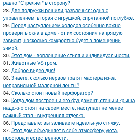
равно "Стреляет" в сторону?
28.
Две подружки решили развлечься: одна с
управлением, вторая с игрушкой, спрятанной поглубже.
29.
Перед наступлением холодов особенно важно
проверить окна в доме - от их состояния напрямую
зависит, насколько комфортно будет в помещении
зимой.
30.
Этот дом - воплощение стиля и индивидуальности.
31.
Животные VS гром.
32.
Доброе видео дня!
33.
Знаете, сколько нервов тратят мастера из-за
неправильной малярной ленты?
34.
Сколько стоит новый перфоратор?
35.
Когда дом построен и его фундамент, стены и крыша
надежно стоят на своем месте, наступает не менее
важный этап - внутренняя отделка.
36.
Представьте: вы заливаете идеальную стяжку.
37.
Этот дом объединяет в себе атмосферу уюта,
простора и естественности.