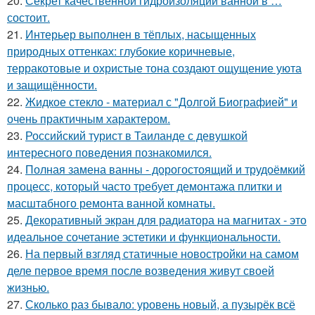
20.
Секрет качественной гидроизоляции ванной в …
состоит.
21.
Интерьер выполнен в тёплых, насыщенных
природных оттенках: глубокие коричневые,
терракотовые и охристые тона создают ощущение уюта
и защищённости.
22.
Жидкое стекло - материал с "Долгой Биографией" и
очень практичным характером.
23.
Российский турист в Таиланде с девушкой
интересного поведения познакомился.
24.
Полная замена ванны - дорогостоящий и трудоёмкий
процесс, который часто требует демонтажа плитки и
масштабного ремонта ванной комнаты.
25.
Декоративный экран для радиатора на магнитах - это
идеальное сочетание эстетики и функциональности.
26.
На первый взгляд статичные новостройки на самом
деле первое время после возведения живут своей
жизнью.
27.
Сколько раз бывало: уровень новый, а пузырёк всё