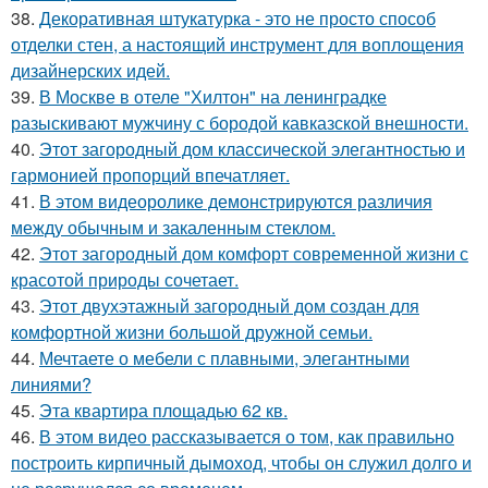
38.
Декоративная штукатурка - это не просто способ
отделки стен, а настоящий инструмент для воплощения
дизайнерских идей.
39.
В Москве в отеле "Хилтон" на ленинградке
разыскивают мужчину с бородой кавказской внешности.
40.
Этот загородный дом классической элегантностью и
гармонией пропорций впечатляет.
41.
В этом видеоролике демонстрируются различия
между обычным и закаленным стеклом.
42.
Этот загородный дом комфорт современной жизни с
красотой природы сочетает.
43.
Этот двухэтажный загородный дом создан для
комфортной жизни большой дружной семьи.
44.
Мечтаете о мебели с плавными, элегантными
линиями?
45.
Эта квартира площадью 62 кв.
46.
В этом видео рассказывается о том, как правильно
построить кирпичный дымоход, чтобы он служил долго и