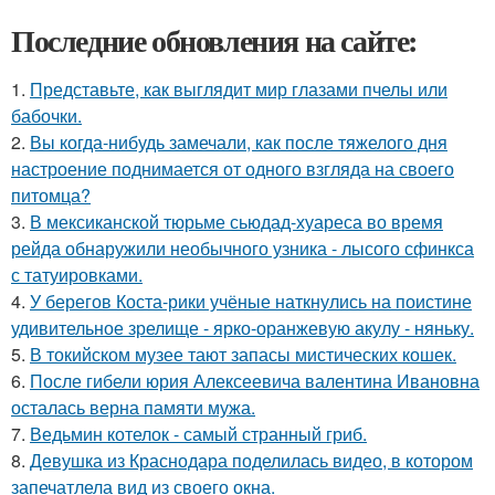
Последние обновления на сайте:
1.
Представьте, как выглядит мир глазами пчелы или
бабочки.
2.
Вы когда-нибудь замечали, как после тяжелого дня
настроение поднимается от одного взгляда на своего
питомца?
3.
В мексиканской тюрьме сьюдад-хуареса во время
рейда обнаружили необычного узника - лысого сфинкса
с татуировками.
4.
У берегов Коста-рики учёные наткнулись на поистине
удивительное зрелище - ярко-оранжевую акулу - няньку.
5.
В токийском музее тают запасы мистических кошек.
6.
После гибели юрия Алексеевича валентина Ивановна
осталась верна памяти мужа.
7.
Ведьмин котелок - самый странный гриб.
8.
Девушка из Краснодара поделилась видео, в котором
запечатлела вид из своего окна.