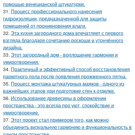
помощью венецианской штукатурки.
31.
Процесс профессионального нанесения
гидроизоляции, предназначенной для защиты
помещений от проникновения влаги.
32.
Эта кухня загородного дома впечатляет с первого
взгляда благодаря сочетанию роскоши и утончённого
дизайна.
33.
Этот загородный дом - воплощение гармонии и
умиротворения.
34.
Практичный и эффективный способ восстановления
паркетного пола после появления прожженного пятна.
35.
Процесс монтажа штукатурных маяков - одного из
важнейших этапов при подготовке стен к отделке.
36.
Использование древесины в оформлении
пространства - это всегда про уют, спокойствие и
умиротворение.
37.
Этот проект стал примером того, как можно
объединить визуальную гармонию и функциональность в
одном пространстве.