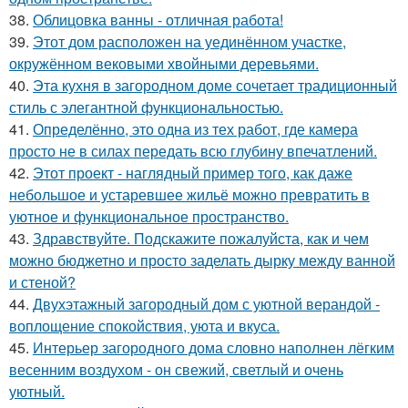
38.
Облицовка ванны - отличная работа!
39.
Этот дом расположен на уединённом участке,
окружённом вековыми хвойными деревьями.
40.
Эта кухня в загородном доме сочетает традиционный
стиль с элегантной функциональностью.
41.
Определённо, это одна из тех работ, где камера
просто не в силах передать всю глубину впечатлений.
42.
Этот проект - наглядный пример того, как даже
небольшое и устаревшее жильё можно превратить в
уютное и функциональное пространство.
43.
Здравствуйте. Подскажите пожалуйста, как и чем
можно бюджетно и просто заделать дырку между ванной
и стеной?
44.
Двухэтажный загородный дом с уютной верандой -
воплощение спокойствия, уюта и вкуса.
45.
Интерьер загородного дома словно наполнен лёгким
весенним воздухом - он свежий, светлый и очень
уютный.