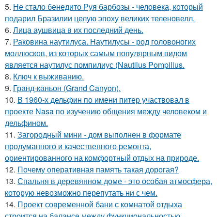
5.
Не стало бенедито Руя барбозы - человека, который
подарил Бразилии целую эпоху великих теленовелл.
6.
Лица аушвица в их последний день.
7.
Раковина наутилуса. Наутилусы - род головоногих
моллюсков, из которых самым популярным видом
является наутилус помпилиус (Nautilus Pompilius.
8.
Ключ к выживанию.
9.
Гранд-каньон (Grand Canyon).
10.
В 1960-х дельфин по имени питер участвовал в
проекте Nasa по изучению общения между человеком и
дельфином.
11.
Загородный мини - дом выполнен в формате
продуманного и качественного ремонта,
ориентированного на комфортный отдых на природе.
12.
Почему оперативная память такая дорогая?
13.
Спальня в деревянном доме - это особая атмосфера,
которую невозможно перепутать ни с чем.
14.
Проект современной бани с комнатой отдыха
строится на балансе между функциональностью,