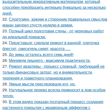
выразительным декоративным материалом, который
способен преобразить интерьер буквально за несколько
дней.
22.
Спортсмен, зожник и сторонник правильных смыслов
макан закурил спустя неделю в армии.
23.
Полный цикл подготовки стены - от черновых работ
до идеальной покраски.
24.
Представьте: сделали ремонт в ванной, плиточка
блестит, смеситель сияет, красота ….
25.
До зимы осталось всего семь дней!
26.
Минимум лишнего - максимум практичности.
27.
Ремонт квартиры - процесс сложный, требующий не
только финансовых затрат, но и внимательности,
терпения и грамотного планирования.
28.
Умные мысли преследовали его, но.
29.
Натуральное дерево всегда привносит в дом особое
тепло.
30.
В этом видео показан поэтапный процесс создания
настенного покрытия с мраморным эффектом с