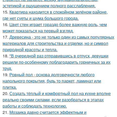
эстетикой и ощущением полного расслабления.
15.
Квартира находится в спокойном зелёном районе,
где нет суеты и шума большого города.
16.
Цвет стен играет гораздо более важную роль, чем
может показаться на первый взгляд.
17.
Древесина - это не только один из самых популярных
материалов для строительства и отделки, но и символ
природной красоты и тепла.
18.
"В очередной раз отправившись в отпуск, девушки
решили по-особенному поблагодарить горничных за их
труд.
19.
Ровный пол - основа долговечности любого
напольного покрытия, будь то паркет, ламинат или
плитка.
20.
Создать тёплый и комфортный пол на кухне вполне
реально своими силами, если разобраться в этапах
работы и соблюдать технологию.
21.
Мозаика давно считается эффектным и