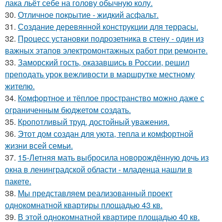
лака льёт себе на голову обычную колу.
30.
Отличное покрытие - жидкий асфальт.
31.
Создание деревянной конструкции для террасы.
32.
Процесс установки подрозетника в стену - один из
важных этапов электромонтажных работ при ремонте.
33.
Заморский гость, оказавшись в России, решил
преподать урок вежливости в маршрутке местному
жителю.
34.
Комфортное и тёплое пространство можно даже с
ограниченным бюджетом создать.
35.
Кропотливый труд, достойный уважения.
36.
Этот дом создан для уюта, тепла и комфортной
жизни всей семьи.
37.
15-Летняя мать выбросила новорождённую дочь из
окна в ленинградской области - младенца нашли в
пакете.
38.
Мы представляем реализованный проект
однокомнатной квартиры площадью 43 кв.
39.
В этой однокомнатной квартире площадью 40 кв.