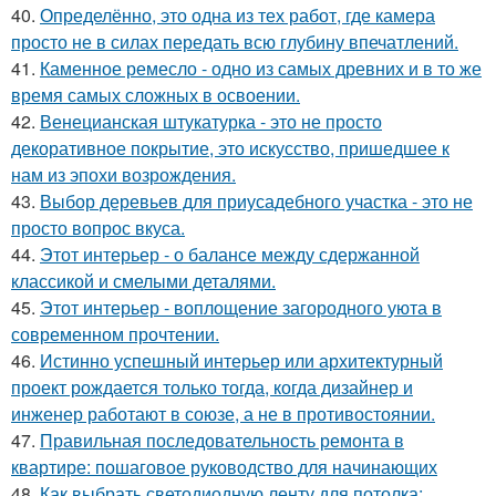
40.
Определённо, это одна из тех работ, где камера
просто не в силах передать всю глубину впечатлений.
41.
Каменное ремесло - одно из самых древних и в то же
время самых сложных в освоении.
42.
Венецианская штукатурка - это не просто
декоративное покрытие, это искусство, пришедшее к
нам из эпохи возрождения.
43.
Выбор деревьев для приусадебного участка - это не
просто вопрос вкуса.
44.
Этот интерьер - о балансе между сдержанной
классикой и смелыми деталями.
45.
Этот интерьер - воплощение загородного уюта в
современном прочтении.
46.
Истинно успешный интерьер или архитектурный
проект рождается только тогда, когда дизайнер и
инженер работают в союзе, а не в противостоянии.
47.
Правильная последовательность ремонта в
квартире: пошаговое руководство для начинающих
48.
Как выбрать светодиодную ленту для потолка: