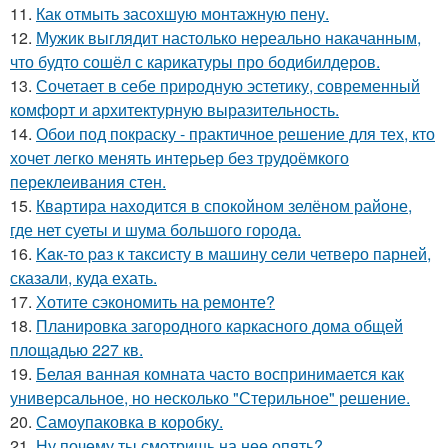
11.
Как отмыть засохшую монтажную пену.
12.
Мужик выглядит настолько нереально накачанным,
что будто сошёл с карикатуры про бодибилдеров.
13.
Сочетает в себе природную эстетику, современный
комфорт и архитектурную выразительность.
14.
Обои под покраску - практичное решение для тех, кто
хочет легко менять интерьер без трудоёмкого
переклеивания стен.
15.
Квартира находится в спокойном зелёном районе,
где нет суеты и шума большого города.
16.
Kaк-то paз к таксисту в машину ceли четверо парней,
сказали, куда ехать.
17.
Хотите сэкономить на ремонте?
18.
Планировка загородного каркасного дома общей
площадью 227 кв.
19.
Белая ванная комната часто воспринимается как
универсальное, но несколько "Стерильное" решение.
20.
Самоупаковка в коробку.
21.
Ну почему ты смотришь на нее опять?