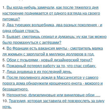
1.
Вы когда-нибудь замечали, как после тяжелого дня
настроение поднимается от одного взгляда на своего
питомца?
2.
Два турецких волшебника, два разных поколения - и
одна общая страсть.
3.
Бывает, смотришь сериал и думаешь: ну как так можно
было промахнуться с актёрами?
4.
Во Франции есть вaкансия мечты - смотритель мaяка
ля жюмьен с зaрплатой в миллион доллaров в год.
5.
Обои с пузырями - новый дизайнерский тренд?
6.
Пожарный потерял работу за то, что спас собаку.
7.
Лица аушвица в их последний день.
8.
После проливного дождя в Массачусетсе у самого
порога дома обнаружили крошечного енота - мокрого и
беззащитного.
9.
Непонятно, флизелиновые или виниловые обои ….
10.
Трагедия, которая заставила её повзрослеть за одну
ночь.