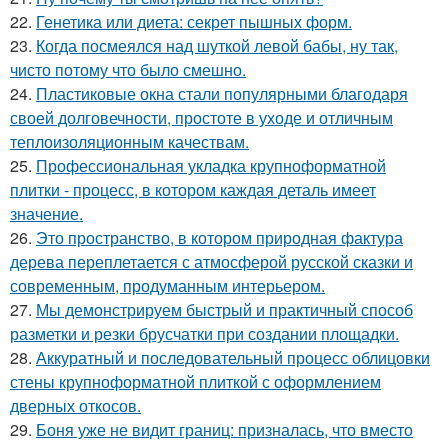
22.
Генетика или диета: секрет пышных форм.
23.
Когда посмеялся над шуткой левой бабы, ну так,
чисто потому что было смешно.
24.
Пластиковые окна стали популярными благодаря
своей долговечности, простоте в уходе и отличным
теплоизоляционным качествам.
25.
Профессиональная укладка крупноформатной
плитки - процесс, в котором каждая деталь имеет
значение.
26.
Это пространство, в котором природная фактура
дерева переплетается с атмосферой русской сказки и
современным, продуманным интерьером.
27.
Мы демонстрируем быстрый и практичный способ
разметки и резки брусчатки при создании площадки.
28.
Аккуратный и последовательный процесс облицовки
стены крупноформатной плиткой с оформлением
дверных откосов.
29.
Боня уже не видит границ: призналась, что вместо