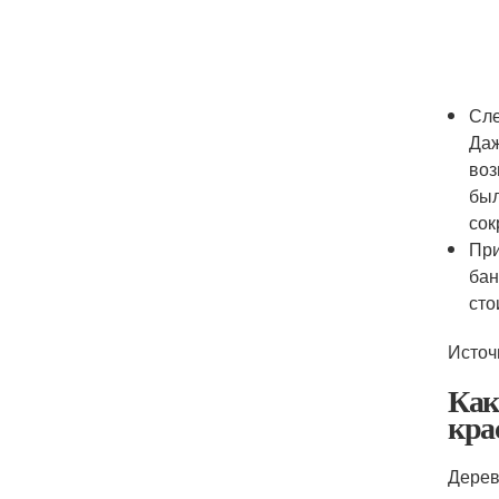
Сле
Даж
воз
был
сок
При
бан
сто
Источ
Как
кра
Дерев