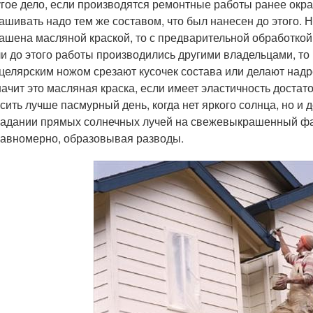
гое дело, если производятся ремонтные работы ранее окр
ашивать надо тем же составом, что был нанесен до этого. 
ашена масляной краской, то с предварительной обработкой
и до этого работы производились другими владельцами, то
целярским ножом срезают кусочек состава или делают надре
начит это масляная краска, если имеет эластичность достато
сить лучше пасмурный день, когда нет яркого солнца, но и д
адании прямых солнечных лучей на свежевыкрашенный фас
авномерно, образовывая разводы.