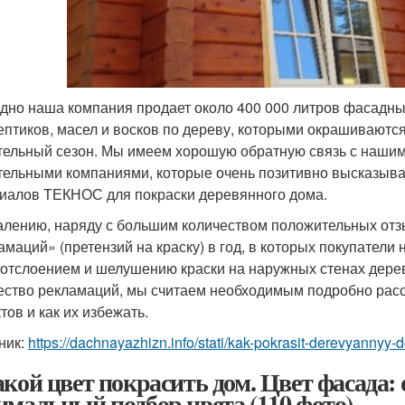
дно наша компания продает около 400 000 литров фасадны
ептиков, масел и восков по дереву, которыми окрашиваютс
тельный сезон. Мы имеем хорошую обратную связь с нашими 
тельными компаниями, которые очень позитивно высказыва
иалов ТЕКНОС для покраски деревянного дома.
алению, наряду с большим количеством положительных отзы
амаций» (претензий на краску) в год, в которых покупатели
 отслоением и шелушению краски на наружных стенах дере
ество рекламаций, мы считаем необходимым подробно расс
тов и как их избежать.
ник:
https://dachnayazhizn.info/stati/kak-pokrasit-derevyann
акой цвет покрасить дом. Цвет фасада:
имальный подбор цвета (110 фото)