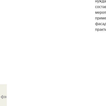
нужда
соста
мероп
приме
фасад
практ
⇦