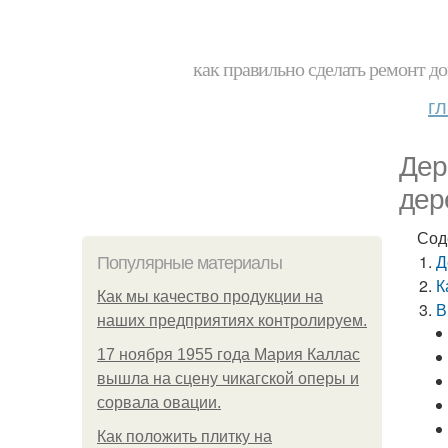
как правильно сделать ремонт до
г
Дер
дер
Сод
Д
Популярные материалы
К
Как мы качество продукции на
В
наших предприятиях контролируем.
17 ноября 1955 года Мария Каллас
вышла на сцену чикагской оперы и
сорвала овации.
Как положить плитку на