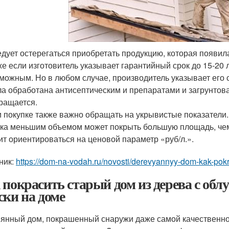
дует остерегаться приобретать продукцию, которая появил
е если изготовитель указывает гарантийный срок до 15-20 л
можным. Но в любом случае, производитель указывает его с
а обработана антисептическим и препаратами и загрунтован
ращается.
 покупке также важно обращать на укрывистые показатели. 
ка меньшим объемом может покрыть большую площадь, чем 
ит ориентироваться на ценовой параметр «руб/л.».
ник:
https://dom-na-vodah.ru/novosti/derevyannyy-dom-kak-po
 покрасить старый дом из дерева с об
ски на доме
янный дом, покрашенный снаружи даже самой качественной