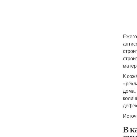
Ежего
антис
строи
строи
матер
К сож
«рекл
дома,
колич
дефек
Источ
В к
опт