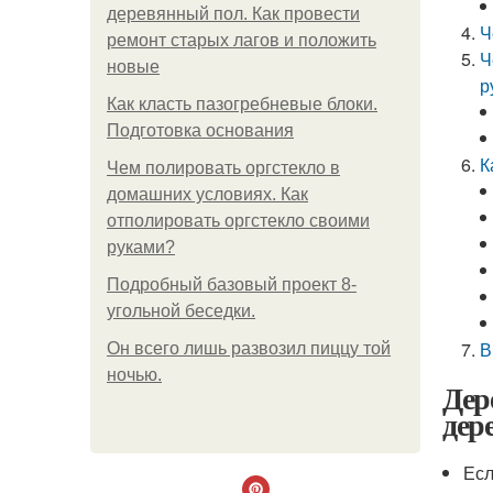
деревянный пол. Как провести
Ч
ремонт старых лагов и положить
Ч
новые
р
Как класть пазогребневые блоки.
Подготовка основания
К
Чем полировать оргстекло в
домашних условиях. Как
отполировать оргстекло своими
руками?
Подробный базовый проект 8-
угольной беседки.
В
Он всего лишь развозил пиццу той
ночью.
Дер
дер
Есл