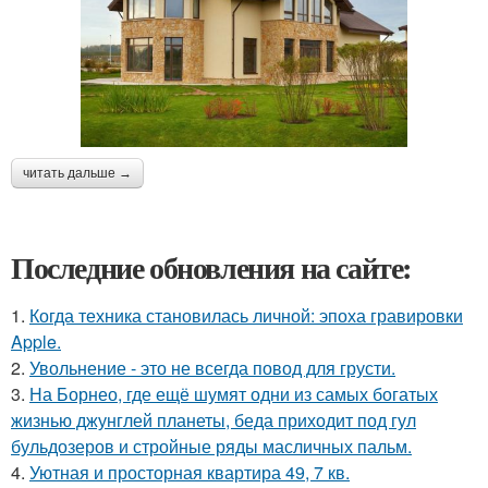
читать дальше →
Последние обновления на сайте:
1.
Когда техника становилась личной: эпоха гравировки
Apple.
2.
Увольнение - это не всегда повод для грусти.
3.
На Борнео, где ещё шумят одни из самых богатых
жизнью джунглей планеты, беда приходит под гул
бульдозеров и стройные ряды масличных пальм.
4.
Уютная и просторная квартира 49, 7 кв.