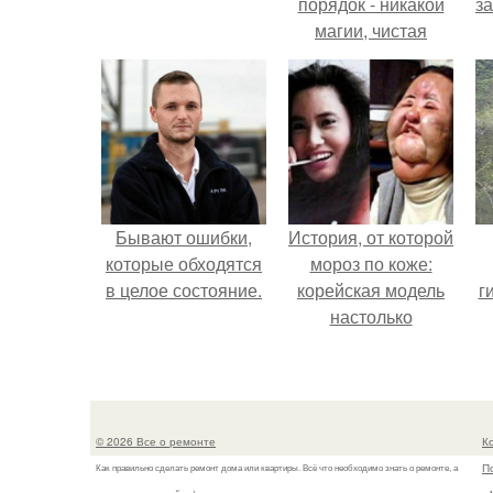
порядок - никакой
з
магии, чистая
квантовая
механика.
Бывают ошибки,
История, от которой
которые обходятся
мороз по коже:
в целое состояние.
корейская модель
г
настолько
увлеклась
пластикой, что
вколола себе в
лицо кулинарное
© 2026 Все о ремонте
К
масло.
П
Как правильно сделать ремонт дома или квартиры. Всё что необходимо знать о ремонте, а