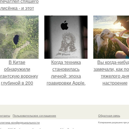
апечатлел спящего
лисёнка - и этот
кадр способен
растопить даже
самое суровое
сердце.
В Китaе
Когда техника
Вы когда-нибу
обнаружили
становилась
замечали, как п
игaнтскую воронку
личной: эпоха
тяжелого дн
глубиной в 200
гравировки Apple.
настроение
метров с
поднимается 
первобытным
одного взгляда
лесом внутри.
своего питомц
онтакты
Пользовательское соглашение
Обратная связь
олитика конфидециальности
Копирование разрешено при у