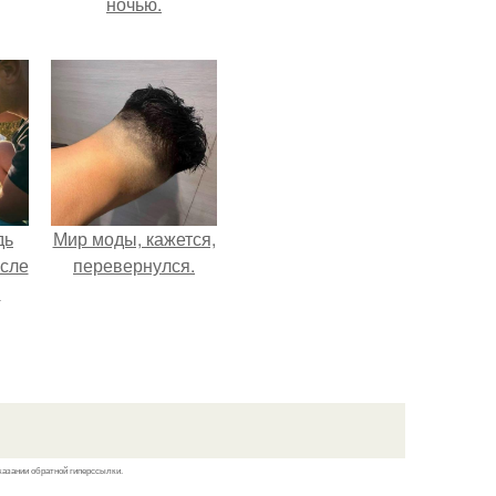
ночью.
дь
Мир моды, кажется,
осле
перевернулся.
я
от
 на
а?
казании обратной гиперссылки.