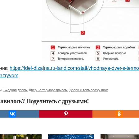
ник:
https://idei-dizajna.ru-land.com/stati/vhodnaya-dver-s-te
razryvom
и:
Входная дверь
,
Дверь с терморазрывом
,
Двери с терморазрывом
авилось? Поделитесь с друзьями!