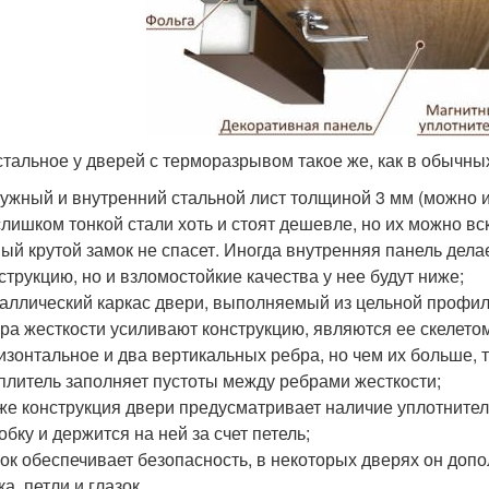
стальное у дверей с терморазрывом такое же, как в обычны
ужный и внутренний стальной лист толщиной 3 мм (можно и
слишком тонкой стали хоть и стоят дешевле, но их можно в
ый крутой замок не спасет. Иногда внутренняя панель дела
струкцию, но и взломостойкие качества у нее будут ниже;
аллический каркас двери, выполняемый из цельной профиль
ра жесткости усиливают конструкцию, являются ее скелето
изонтальное и два вертикальных ребра, но чем их больше, 
плитель заполняет пустоты между ребрами жесткости;
же конструкция двери предусматривает наличие уплотнител
обку и держится на ней за счет петель;
ок обеспечивает безопасность, в некоторых дверях он доп
ка, петли и глазок .