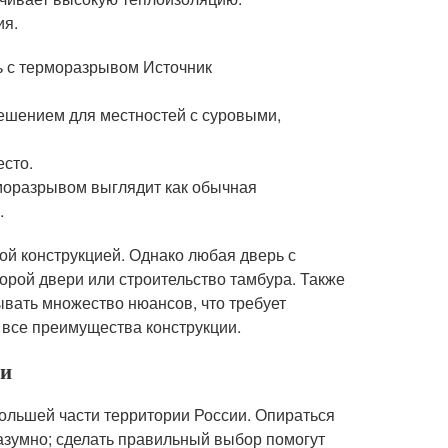
ия.
ь с терморазрывом Источник
ешением для местностей с суровыми,
есто.
рморазрывом выглядит как обычная
.
ой конструкцией. Однако любая дверь с
рой двери или строительство тамбура. Также
вать множество нюансов, что требует
 все преимущества конструкции.
ри
большей части территории России. Опираться
азумно; сделать правильный выбор помогут