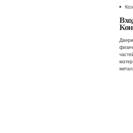
Коэ
Вхо
Кон
Двери
физич
часте
матер
метал