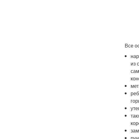
Все о
нар
из 
сам
кон
мет
реб
гор
уте
так
кор
зам
руч