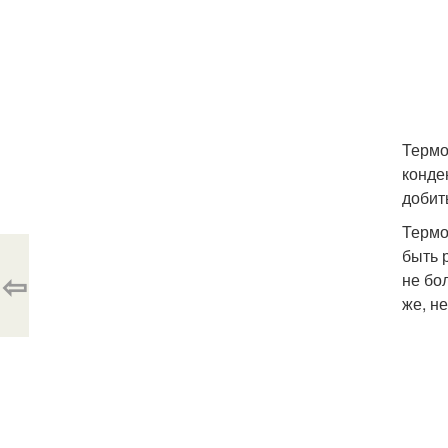
Термо
конде
добит
Термо
быть 
⇦
не бо
же, н