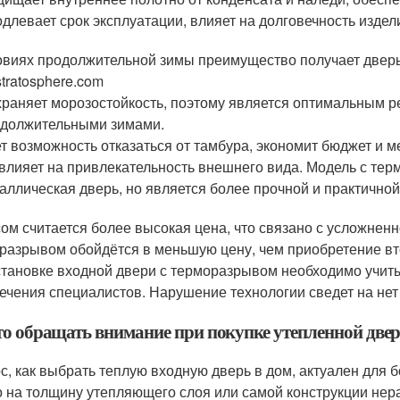
длевает срок эксплуатации, влияет на долговечность издел
овиях продолжительной зимы преимущество получает двер
tratosphere.com
раняет морозостойкость, поэтому является оптимальным р
должительными зимами.
т возможность отказаться от тамбура, экономит бюджет и м
влияет на привлекательность внешнего вида. Модель с те
аллическая дверь, но является более прочной и практичной
ом считается более высокая цена, что связано с усложненн
разрывом обойдётся в меньшую цену, чем приобретение вто
становке входной двери с терморазрывом необходимо учиты
ечения специалистов. Нарушение технологии сведет на нет
то обращать внимание при покупке утепленной две
с, как выбрать теплую входную дверь в дом, актуален для 
о на толщину утепляющего слоя или самой конструкции нер