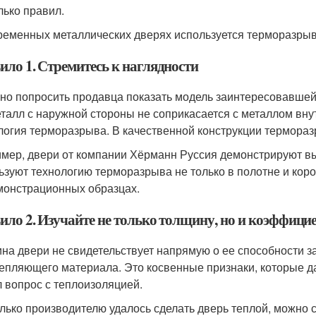
лько правил.
ременных металлических дверях используется терморазрыв
ило 1. Стремитесь к наглядности
но попросить продавца показать модель заинтересовавшей 
еталл с наружной стороны не соприкасается с металлом внут
логия терморазрыва. В качественной конструкции терморазр
мер, двери от компании Хёрманн Руссия демонстрируют выс
ьзуют технологию терморазрыва не только в полотне и короб
монстрационных образцах.
ило 2. Изучайте не только толщину, но и коэффици
на двери не свидетельствует напрямую о ее способности защ
тепляющего материала. Это косвенные признаки, которые да
 вопрос с теплоизоляцией.
лько производителю удалось сделать дверь теплой, можно 