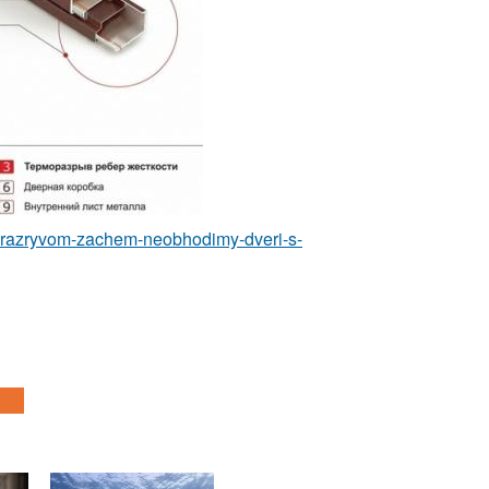
rmorazryvom-zachem-neobhodimy-dveri-s-