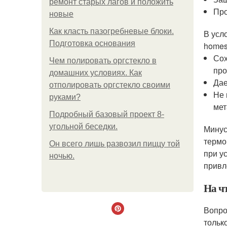
ремонт старых лагов и положить
Про
новые
Как класть пазогребневые блоки.
В усл
Подготовка основания
homes
Сох
Чем полировать оргстекло в
про
домашних условиях. Как
Дае
отполировать оргстекло своими
Не 
руками?
мет
Подробный базовый проект 8-
угольной беседки.
Минус
термо
Он всего лишь развозил пиццу той
при у
ночью.
привл
На ч
Вопро
тольк