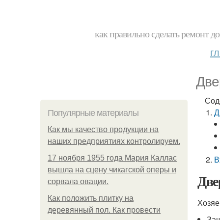
как правильно сделать ремонт до
г
Две
Сод
Д
Популярные материалы
Как мы качество продукции на
наших предприятиях контролируем.
17 ноября 1955 года Мария Каллас
В
вышла на сцену чикагской оперы и
Две
сорвала овации.
Как положить плитку на
Хозяе
деревянный пол. Как провести
Защ