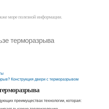
 также море полезной информации.
льзе терморазрыва
ты
азрыв? Конструкция двери с терморазрывом
 терморазрыва
дующих преимуществах технологии, которая:
ечивает высокую теплоизоляцию.