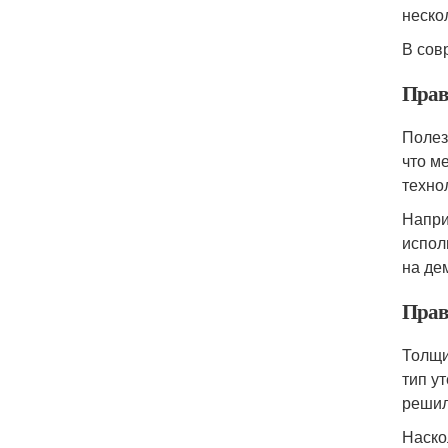
неско
В сов
Прав
Полез
что м
техно
Напри
испол
на де
Прав
Толщи
тип у
решил
Наско