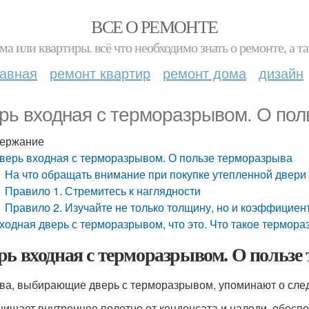
ВСЕ О РЕМОНТЕ
ма или квартиры. всё что необходимо знать о ремонте, а
лавная
ремонт квартир
ремонт дома
дизайн
рь входная с терморазрывом. О по
ержание
верь входная с терморазрывом. О пользе терморазрыва
На что обращать внимание при покупке утепленной двери
Правило 1. Стремитесь к наглядности
Правило 2. Изучайте не только толщину, но и коэффициен
ходная дверь с терморазрывом, что это. Что такое термор
рь входная с терморазрывом. О пользе
ва, выбирающие дверь с терморазрывом, упоминают о сле
ищает внутреннее полотно от конденсата и наледи, обесп