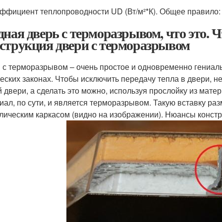
ффициент теплопроводности UD (Вт/м²*К). Общее правило:
дная дверь с терморазрывом, что это. 
струкция двери с терморазрывом
 с терморазрывом – очень простое и одновременно гениаль
еских законах. Чтобы исключить передачу тепла в двери, н
й двери, а сделать это можно, используя прослойку из мате
иал, по сути, и является терморазрывом. Такую вставку р
лическим каркасом (видно на изображении). Нюансы констр