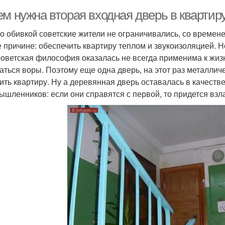
ем нужна вторая входная дверь в квартир
о обивкой советские жители не ограничивались, со времен
Дверь для
Двери в доме
Две
е причине: обеспечить квартиру теплом и звукоизоляцией. Н
безопасности
советская философия оказалась не всегда применима к жиз
аться воры. Поэтому еще одна дверь, на этот раз металлич
ить квартиру. Ну а деревянная дверь оставалась в качеств
Мате
Входная группа
Деревянные двери
ышленников: если они справятся с первой, то придется взл
Двери с минимальными
ери для повышения
Дв
затратами
нденсат на входной
Дверь с
Ж
двери
терморазрывом