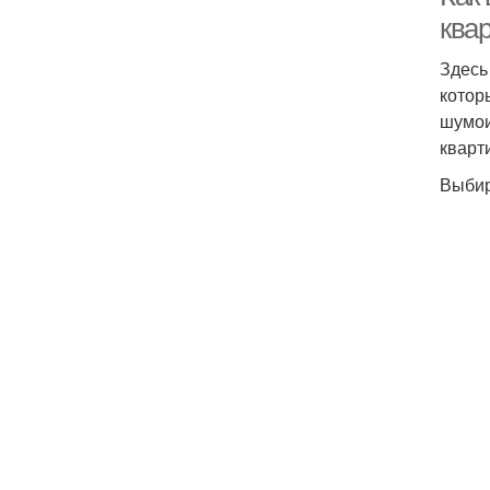
ква
Здесь
котор
шумои
кварт
Выбир