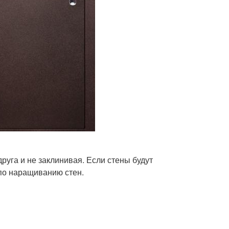
Двери на
Двери в виде
энергоэффективность
ри от установки
Двери от взлома
ри в загородном
Замок на входной
доме
двери
руга и не заклинивая. Если стены будут
ерь в хорошем
Двери для московской
 по наращиванию стен.
состоянии
квартиры
Дверь в московской
утренний дверь
квартире