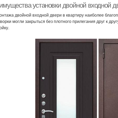
имущества установки двойной входной д
онтажа двойной входной двери в квартиру наиболее благопр
творки могли закрыться без плотного прилегания друг к др
Двери для тепла
Дверь для тепла
З
ойку.
Дверь для
Двери для
максимальной
шумоизоляции
ш
шумоизоляции
умоизолирующие
Шу
Двери для квартиры
двери
Двери в интернет-
На
Двери в терминах
магазине
в