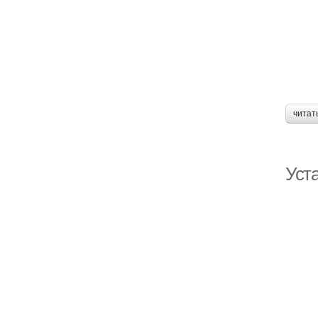
Цен
читат
Ме
Уста
П