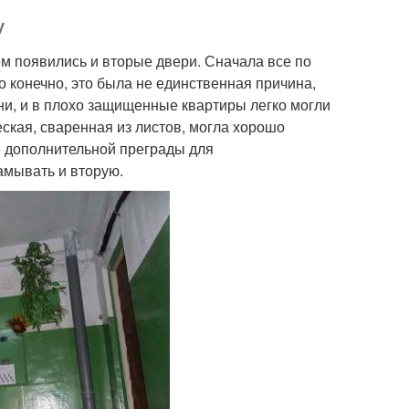
у
ем появились и вторые двери. Сначала все по
ри на стоимость
Двери к усложнениям
о конечно, это была не единственная причина,
ни, и в плохо защищенные квартиры легко могли
еская, сваренная из листов, могла хорошо
е дополнительной преграды для
риал для входной
Входные группы
амывать и вторую.
группы
Уплотнитель для
ерь в прихожей
входной двери
Наледь на входной
елезная дверь
двери