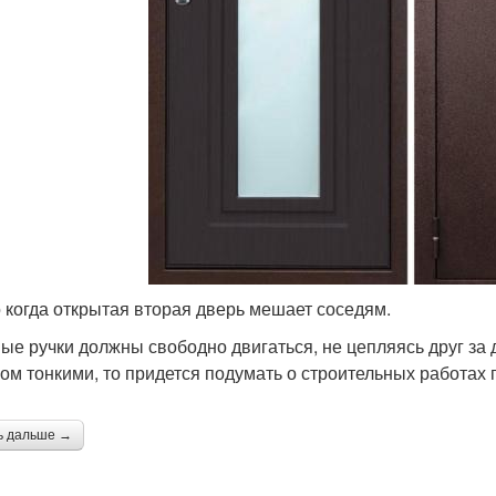
Двери из
Наполнитель для
пенополиуретана
входной двери
Двери с общим
Дверь для сохранения
Две
интерьером
ери в многоэтажных
Дверь в загородном
Две
домах
доме
 когда открытая вторая дверь мешает соседям.
ые ручки должны свободно двигаться, не цепляясь друг за д
амки для входных
Двери в московской
Дв
ом тонкими, то придется подумать о строительных работах
дверей
квартире
ь дальше →
Дверь в квартире
Двери в москве
Вн