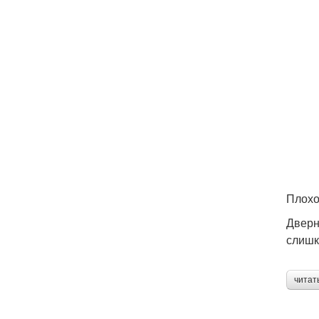
Дв
Плохо
Дверн
З
слишк
читат