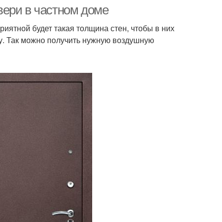
безопасности
вери в частном доме
иятной будет такая толщина стен, чтобы в них
угу. Так можно получить нужную воздушную
авеса на дверь
Дверь для экономии
Дверь для
Двери для поддержания
умоизоляции
моизолирующая
Дополнительная дверь
дверь
полнители для
Напонитель для
ходных дверей
входной двери