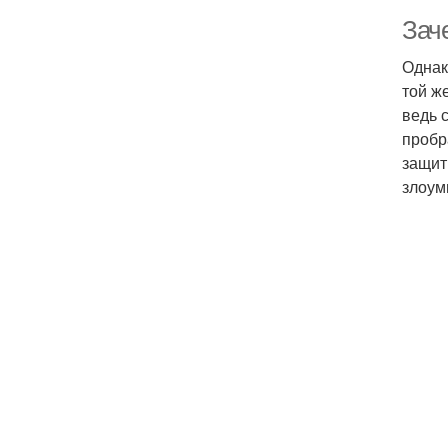
Зач
Однак
той ж
ведь 
пробр
защит
злоум
Дв
Ко