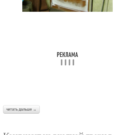
Утеплитель для
Межкомнатные двери
металлических дверей
Дверь в частный дом
Пластиковые двери
Терморазрыв в
Финские двери
металлических дверях
читать дальше →
Дверь в квартиру
Двери для дачи