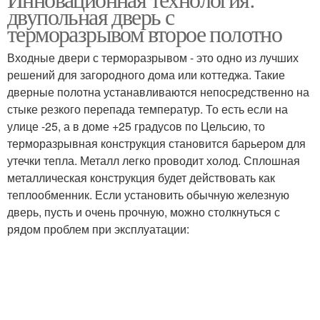
двупольная дверь с
терморазрывом
двери
терморазрывом второе полотно
Входные двери с терморазрывом - это одно из лучших
решений для загородного дома или коттеджа. Такие
Двери в частном доме
Железная дверь
дверные полотна устанавливаются непосредственно на
стыке резкого перепада температур. То есть если на
улице -25, а в доме +25 градусов по Цельсию, то
терморазрывная конструкция становится барьером для
Наледь на входной
Входная дверь
утечки тепла. Металл легко проводит холод. Сплошная
двери
металлическая конструкция будет действовать как
теплообменник. Если установить обычную железную
дверь, пусть и очень прочную, можно столкнуться с
рядом проблем при эксплуатации:
Двери в коттедже
Дверь в доме
Конденсат на
Цены на входные двери
металлической двери