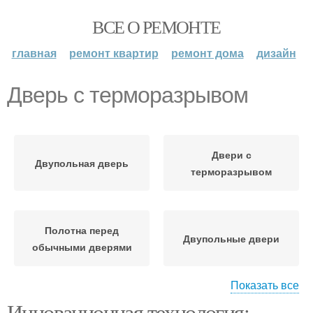
ВСЕ О РЕМОНТЕ
главная
ремонт квартир
ремонт дома
дизайн
Дверь с терморазрывом
Двери с
Двупольная дверь
терморазрывом
Полотна перед
Двупольные двери
обычными дверями
Показать все
Инновационная технология:
Конструкция с
Конденсат на входной