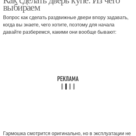
Двери в беседку
Двери по конструкции
выбираем
Вопрос как сделать раздвижные двери впору задавать,
когда вы знаете, чего хотите, поэтому для начала
давайте разберемся, какими они вообще бывают:
Навесные двери
Двери на роликах
Навесная дверь
Дверь в стене
Двери с раздвижным
Кассетная дверь
механизмом
Раздвижная дверь
Двери для шкафа
Гармошка смотрится оригинально, но в эксплуатации не