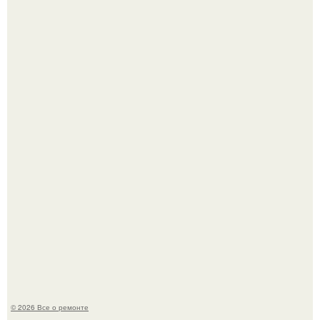
Бывают ошибки, которые обходятся в целое состояние.
Башня дьявола. Девилс - тауэр (Devils Tower) или башня
дьявола - монолит вулканического происхождения
высотой 1558 м над уровнем моря.
© 2026 Все о ремонте