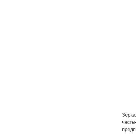
Зерка
часть
предп