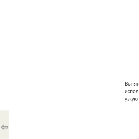
Вытян
испол
узкую
⇦