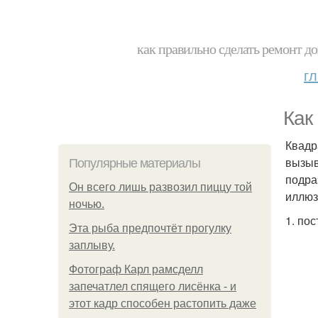
как правильно сделать ремонт до
г
Как
Квадр
вызыв
Популярные материалы
подра
Он всего лишь развозил пиццу той
иллюз
ночью.
1. по
Эта рыба предпочтёт прогулку
заплыву.
Фотограф Карл рамсделл
запечатлел спящего лисёнка - и
этот кадр способен растопить даже