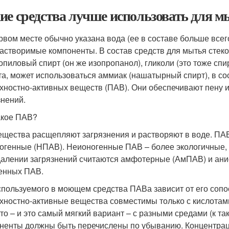
ие средства лучше использовать для м
рвом месте обычно указана вода (ее в составе больше всего
астворимые компоненты. В состав средств для мытья стеко
опиловый спирт (он же изопропанол), гликоли (это тоже спир
та, может использоваться аммиак (нашатырный спирт), в со
хностно-активных веществ (ПАВ). Они обеспечивают пену и
знений.
акое ПАВ?
ещества расщепляют загрязнения и растворяют в воде. ПАВ
огенные (НПАВ). Неионогенные ПАВ – более экологичные,
далении загрязнений считаются амфотерные (АмПАВ) и ани
енных ПАВ.
спользуемого в моющем средства ПАВа зависит от его сопо
хностно-активные вещества совместимы только с кислотами (
-то – и это самый мягкий вариант – с разными средами (к 
ненты должны быть перечислены по убыванию. Концентрац