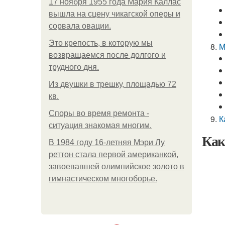
17 ноября 1955 года Мария Каллас
вышла на сцену чикагской оперы и
сорвала овации.
Это крепость, в которую мы
М
возвращаемся после долгого и
трудного дня.
Из двушки в трешку, площадью 72
кв.
Споры во время ремонта -
К
ситуация знакомая многим.
Как
В 1984 году 16-летняя Мэри Лу
реттон стала первой американкой,
завоевавшей олимпийское золото в
гимнастическом многоборье.