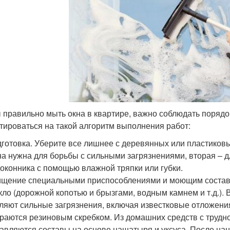
 правильно мыть окна в квартире, важно соблюдать поряд
тироваться на такой алгоритм выполнения работ:
готовка. Уберите все лишнее с деревянных или пластиковы
а нужна для борьбы с сильными загрязнениями, вторая – д
оконника с помощью влажной тряпки или губки.
щение специальными приспособлениями и моющим составо
кло (дорожной копотью и брызгами, водным камнем и т.д.).
ляют сильные загрязнения, включая известковые отложени
раются резиновым скребком. Из домашних средств с труд
авляются составы на основе нашатыря и уксуса. После на