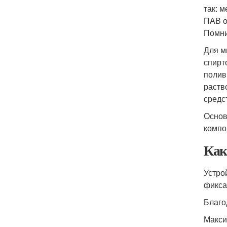
так: 
ПАВ о
Помнит
Для м
спирт
полив
раств
средс
Основ
компо
Как
Устро
фикса
Благо
Макси