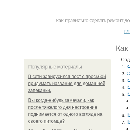
как правильно сделать ремонт до
г
Как
Сод
К
Популярные материалы
С
В сети завирусился пост с просьбой
К
придумать название для домашней
К
запеканки.
К
Вы когда-нибудь замечали, как
после тяжелого дня настроение
поднимается от одного взгляда на
К
своего питомца?
К