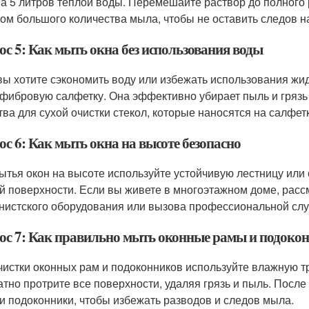
на 5 литров теплой воды. Перемешайте раствор до полного
ом большого количества мыла, чтобы не оставить следов на
ос 5: Как мыть окна без использования воды
вы хотите сэкономить воду или избежать использования жи
фибровую салфетку. Она эффективно убирает пыль и грязь
тва для сухой очистки стекол, которые наносятся на салфет
с 6: Как мыть окна на высоте безопасно
ытья окон на высоте используйте устойчивую лестницу или 
й поверхности. Если вы живете в многоэтажном доме, рас
нистского оборудования или вызова профессиональной служ
ос 7: Как правильно мыть оконные рамы и подоко
чистки оконных рам и подоконников используйте влажную т
атно протрите все поверхности, удаляя грязь и пыль. После
и подоконники, чтобы избежать разводов и следов мыла.