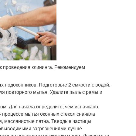
ок проведения клининга. Рекомендуем
х подоконников. Подготовьте 2 емкости с водой.
ля повторного мытья. Удалите пыль с рамы и
м. Для начала определите, чем испачкано
 В процессе мытья оконных стекол сначала
я, маслянистые пятна. Твердые частицы
новыводимыми загрязнениями лучше
несения подождите несколько минут. Лучше мыть