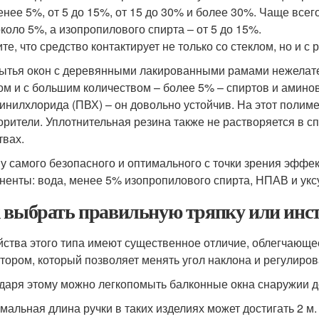
менее 5%, от 5 до 15%, от 15 до 30% и более 30%. Чаще все
коло 5%, а изопропилового спирта – от 5 до 15%.
е, что средство контактирует не только со стеклом, но и с 
ытья окон с деревянными лакированными рамами нежелате
ом и с большим количеством – более 5% – спиртов и амино
инилхлорида (ПВХ) – он довольно устойчив. На этот полим
орители. Уплотнительная резина также не растворяется в 
твах.
у самого безопасного и оптимального с точки зрения эффе
ненты: вода, менее 5% изопропилового спирта, НПАВ и укс
 выбрать правильную тряпку или инс
йства этого типа имеют существенное отличие, облегчающе
тором, который позволяет менять угол наклона и регулиров
даря этому можно легкопомыть балконные окна снаружии д
мальная длина ручки в таких изделиях может достигать 2 м.