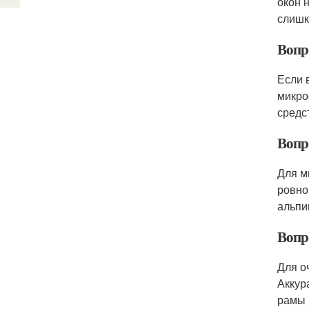
окон 
слишк
Вопр
Если 
микро
средс
Вопро
Для м
ровно
альпи
Вопр
Для о
Аккур
рамы 