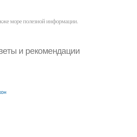
 также море полезной информации.
оветы и рекомендации
и
кон