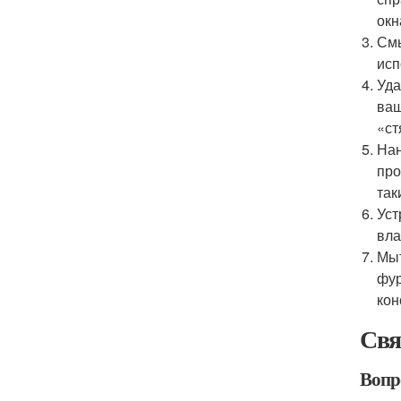
окн
Смы
исп
Уда
ваш
«ст
Нан
про
так
Уст
вла
Мыт
фур
кон
Свя
Вопр