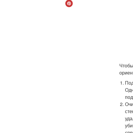
Чтобы
ориен
Под
Одн
под
Очи
сте
уда
уби
спр