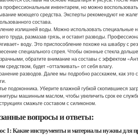
а профессиональным инвентарем, но можно воспользовать
вание моющего средства. Эксперты рекомендуют не жалеть
ользованного состава.
ление излишней воды. Можно использовать специальные не
его труда, размазав грязь, и оставит разводы. Профессио
ягивает» воду. Это приспособление похоже на швабру с ре
есение специального спрея. Чтобы оконные стекла дольше 
зрачными, обратите внимание на составы с эффектом «Ант
им средством, будет «отталкивать» от себя влагу.
ранение разводов. Далее мы подробно расскажем, как это 
ги.
ье подоконника. Уберите влажной губкой скопившиеся загр
нитуры машинным маслом, чтобы увеличить срок ее служб
струкциях смажьте составом с силиконом.
занные вопросы и ответы:
ос 1: Какие инструменты и материалы нужны для п