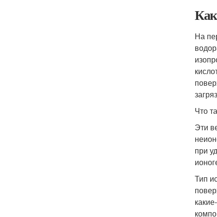
Как
На пе
водор
изопр
кисло
повер
загря
Что т
Эти в
неион
при у
ионог
Тип и
повер
какие
компо