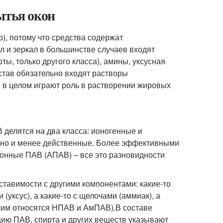
ытья окон
), потому что средства содержат
л и зеркал в большинстве случаев входят
ты, только другого класса), амины, уксусная
став обязательно входят растворы
 в целом играют роль в растворении жировых
 делятся на два класса: ионогенные и
 но и менее действенные. Более эффективными
онные ПАВ (АПАВ) – все это разновидности
ставимости с другими компонентами: какие-то
уксус), а какие-то с щелочами (аммиак), а
таким относятся НПАВ и АмПАВ).В составе
ию ПАВ, спирта и других веществ указывают