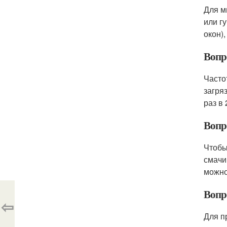
Для м
или г
окон)
Вопр
Часто
загря
раз в
Вопро
Чтобы
смачи
можно
Вопр
⇦
Для п