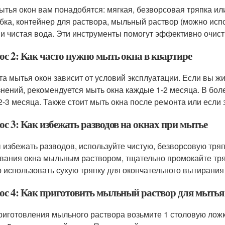
ытья окон вам понадобятся: мягкая, безворсовая тряпка и
убка, контейнер для раствора, мыльный раствор (можно ис
, и чистая вода. Эти инструменты помогут эффективно очист
ос 2: Как часто нужно мыть окна в квартире
та мытья окон зависит от условий эксплуатации. Если вы ж
знений, рекомендуется мыть окна каждые 1-2 месяца. В бол
 2-3 месяца. Также стоит мыть окна после ремонта или если 
с 3: Как избежать разводов на окнах при мытье
 избежать разводов, используйте чистую, безворсовую тря
вания окна мыльным раствором, тщательно промокайте тря
 использовать сухую тряпку для окончательного вытирания
ос 4: Как приготовить мыльный раствор для мытья
риготовления мыльного раствора возьмите 1 столовую ложк