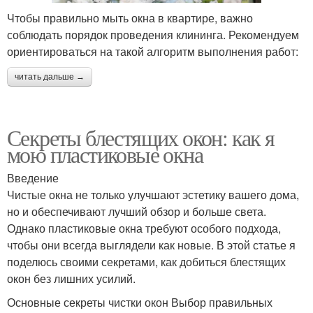
Чтобы правильно мыть окна в квартире, важно
соблюдать порядок проведения клининга. Рекомендуем
Металлопластиковое
Металлопластиковые
ориентироваться на такой алгоритм выполнения работ:
окно
окна
читать дальше →
Энергосберегающие
Окна на зиму
окна
Секреты блестящих окон: как я
мою пластиковые окна
Введение
Окна без разводов
Окна на высоких этажах
Чистые окна не только улучшают эстетику вашего дома,
но и обеспечивают лучший обзор и больше света.
Однако пластиковые окна требуют особого подхода,
чтобы они всегда выглядели как новые. В этой статье я
поделюсь своими секретами, как добиться блестящих
окон без лишних усилий.
Основные секреты чистки окон Выбор правильных