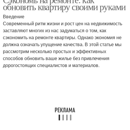
Профиль на окнах
обновить квартиру своими руками
пластиковых окнах
Введение
Современный ритм жизни и рост цен на недвижимость
заставляют многих из нас задуматься о том, как
Окна для квартиры
Окна для офиса
сэкономить на ремонте квартиры. Однако экономия не
должна означать упущение качества. В этой статье мы
рассмотрим несколько простых и эффективных
способов обновить ваше жилье без привлечения
Окна для
Цены на окна
дорогостоящих специалистов и материалов.
коммерческого здания
Окна в деревянном
Материалы для окон
доме
Пластиковые изделия
Окна в квартиру