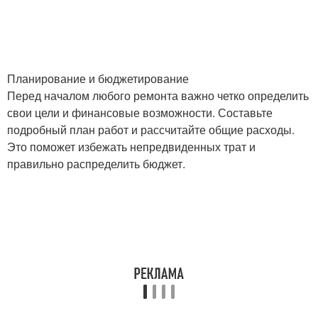
Новые окна
Окно без замены
Планирование и бюджетирование
Перед началом любого ремонта важно четко определить
свои цели и финансовые возможности. Составьте
подробный план работ и рассчитайте общие расходы.
Стеклопакет в
Окна на солнечную
Это поможет избежать непредвиденных трат и
пластиковом окне
сторону
правильно распределить бюджет.
Окна от посторонних
Решетки на окнах
взглядов
Фурнитуры для
Окна по качеству
пластиковых окон