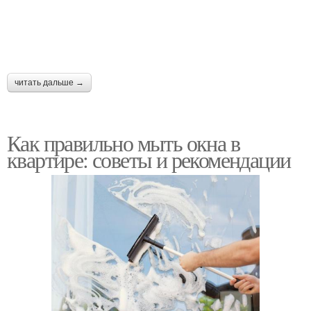
Деревянные окна
Профили для окон
читать дальше →
Окна по гост
Окна в кирпичном доме
Как правильно мыть окна в
квартире: советы и рекомендации
Утеплитель для
Утеплитель для окон
пластиковых окон
Утеплитель для
Пластиковое окно
деревянных окон