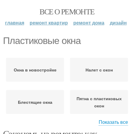
ВСЕ О РЕМОНТЕ
главная
ремонт квартир
ремонт дома
дизайн
Пластиковые окна
Окна в новостройке
Налет с окон
Пятна с пластиковых
Блестящие окна
окон
Показать все
Сэкономь на ремонте: как
Разводы на