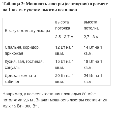
Таблица 2: Мощность люстры (освещения) в расчете
на 1 кв. м. с учетом высоты потолков
высота
высота
потолка
потолка
В какую комнату люстра
2,5 - 2,7 м
2,7 - 3 м
Спальня, коридор,
12 Вт на 1
14 Вт на 1
прихожая
кв.м.
кв.м.
Кухня, зал, гостиная,
15 Вт на 1
18 Вт на 1
санузлы
кв.м.
кв.м.
Детская комната
20 Вт на 1
24 Вт на 1
кабинет
кв.м.
кв.м.
Например, у нас есть гостиная площадью 20 м2 с
потолками 2,6 м . Значит мощность люстры составит 20
м2 х 15 Вт= 300 Вт .