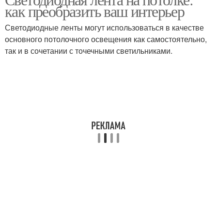
Лента для потолка
Ленты для потолка
как преобразить ваш интерьер
Светодиодные ленты могут использоваться в качестве
основного потолочного освещения как самостоятельно,
Лента на натяжные
так и в сочетании с точечными светильниками.
Светодиодные ленты
потолки
Ленты в спб
Ленты на потолок
Ленты с потолка
Ленты в ванной или
Лента на потолок
Ограничения для ленты