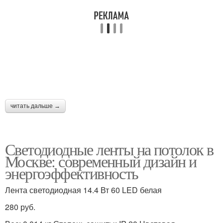
Цены на светодиодную
Лента к электропитанию
ленту
Лента с
Лента для создания
гидроизоляцией
читать дальше →
Светодиодные ленты на потолок в
Лента к потолку
Лента с потолка
Москве: современный дизайн и
энергоэффективность
Лента светодиодная 14.4 Вт 60 LED белая
Ленты для потолочной
Подсветка на потолке
подсветки
280 руб.