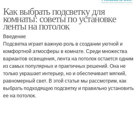
Как выбрать подсветку для
Светодиодные ленты
Светодиодная лента
комнаты: советы по установке
ленты на потолок
Введение
Подсветка играет важную роль в создании уютной и
Лента на потолок
Лента для потолка
комфортной атмосферы в комнате. Среди множества
вариантов освещения, лента на потолок остается одним
из самых популярных и практичных решений. Она не
только украшает интерьер, но и обеспечивает мягкий,
Ленты на потолке
Ограничения для ленты
равномерный свет. В этой статье мы рассмотрим, как
выбрать подходящую подсветку и правильно установить
ее на потолок.
Лента к электросети