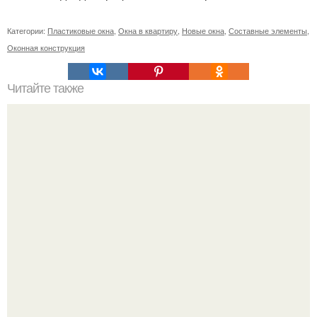
Категории:
Пластиковые окна
,
Окна в квартиру
,
Новые окна
,
Составные элементы
,
Оконная конструкция
Читайте также
Сколько слоев шпаклевки нужно наносить под обои.
Зачем нужно шпаклевание