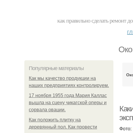
как правильно сделать ремонт до
г
Око
Популярные материалы
Ок
Как мы качество продукции на
наших предприятиях контролируем.
17 ноября 1955 года Мария Каллас
вышла на сцену чикагской оперы и
Как
сорвала овации.
экс
Как положить плитку на
деревянный пол. Как провести
Фото: