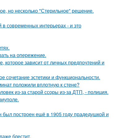
ое, но несколько "Стерильное" решение.
 в современных интерьерах - и это
тях.
рать на опережение.
, которое зависит от личных предпочтений и
ое сочетание эстетики и функциональности.
аминат положили вплотную к стене?
овек из-за старой ссоры из-за ДТП, - полиция.
риуполе.
н был построен ещё в 1905 году прадедушкой и
 даже блестит.