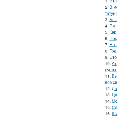
1.
Эта
2.
В м
татуи
3.
Быв
4.
Пят
5.
Как
6.
Пок
7.
На 
8.
Год
9.
Это
10.
Ат
суеты
11.
Вы
всё с
12.
До
13.
Цв
14.
Мо
15.
Сд
16.
Ши