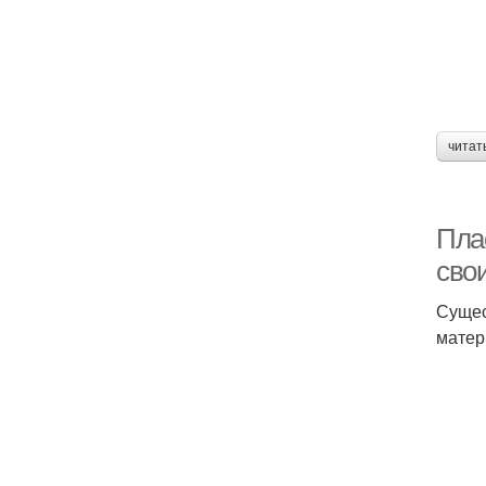
читат
Пла
сво
Сущес
матер