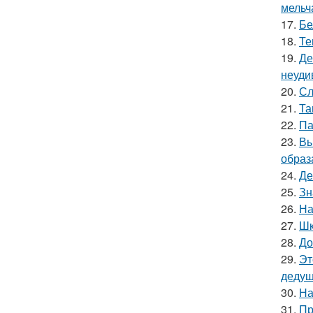
мельч
17.
Бе
18.
Те
19.
Де
неуди
20.
Сл
21.
Та
22.
Па
23.
Вы
образ
24.
Де
25.
Зн
26.
На
27.
Шк
28.
До
29.
Эт
дедуш
30.
На
31.
Пр