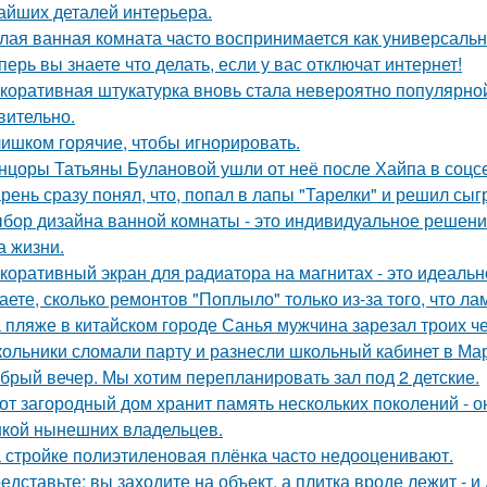
айших деталей интерьера.
лая ванная комната часто воспринимается как универсальн
перь вы знаете что делать, если у вас отключат интернет!
коративная штукатурка вновь стала невероятно популярной
вительно.
ишком горячие, чтобы игнорировать.
нцоры Татьяны Булановой ушли от неё после Хайпа в соцсе
рень сразу понял, что, попал в лапы "Тарелки" и решил сыг
бор дизайна ванной комнаты - это индивидуальное решение
а жизни.
коративный экран для радиатора на магнитах - это идеальн
аете, сколько ремонтов "Поплыло" только из-за того, что л
 пляже в китайском городе Санья мужчина зарезал троих чел
ольники сломали парту и разнесли школьный кабинет в Ма
брый вечер. Мы хотим перепланировать зал под 2 детские.
от загородный дом хранит память нескольких поколений - о
кой нынешних владельцев.
 стройке полиэтиленовая плёнка часто недооценивают.
едставьте: вы заходите на объект, а плитка вроде лежит - и