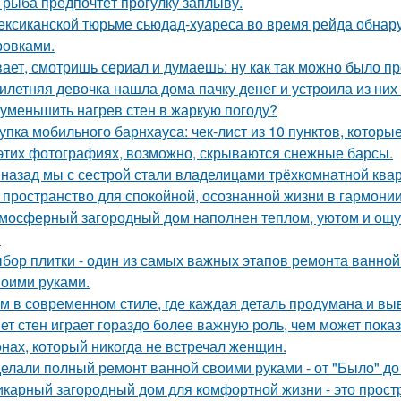
 рыба предпочтёт прогулку заплыву.
ексиканской тюрьме сьюдад-хуареса во время рейда обнару
ровками.
ает, смотришь сериал и думаешь: ну как так можно было п
илетняя девочка нашла дома пачку денег и устроила из них
 уменьшить нагрев стен в жаркую погоду?
упка мобильного барнхауса: чек-лист из 10 пунктов, котор
этих фотографиях, возможно, скрываются снежные барсы.
 назад мы с сестрой стали владелицами трёхкомнатной квар
 пространство для спокойной, осознанной жизни в гармонии
мосферный загородный дом наполнен теплом, уютом и ощу
.
бор плитки - один из самых важных этапов ремонта ванной
воими руками.
м в современном стиле, где каждая деталь продумана и вы
ет стен играет гораздо более важную роль, чем может показ
нах, который никогда не встречал женщин.
елали полный ремонт ванной своими руками - от "Было" до 
карный загородный дом для комфортной жизни - это простра