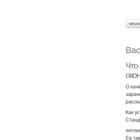
читат
Вас
Что
окон
О кач
заран
расск
Как у
Станд
петле
Ее та