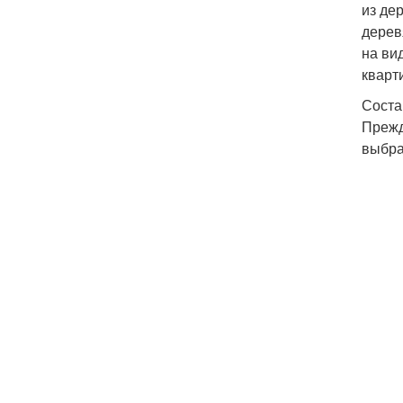
из де
дерев
на ви
кварт
Соста
Прежд
выбра