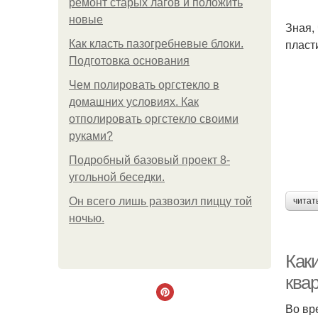
ремонт старых лагов и положить
новые
Зная,
пласт
Как класть пазогребневые блоки.
Подготовка основания
Чем полировать оргстекло в
домашних условиях. Как
отполировать оргстекло своими
руками?
Подробный базовый проект 8-
угольной беседки.
Он всего лишь развозил пиццу той
читат
ночью.
Как
ква
Во вр