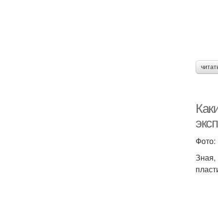
читат
Как
экс
Фото:
Зная,
пласт