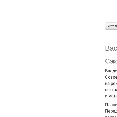
читат
Вас
Сэк
Введ
Совре
на ре
неско
и мат
Плани
Перед