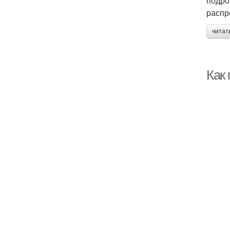
подро
распр
читат
Как