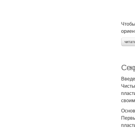
Чтобы
ориен
читат
Сек
Введ
Чисты
пласт
своим
Основ
Первы
пласт