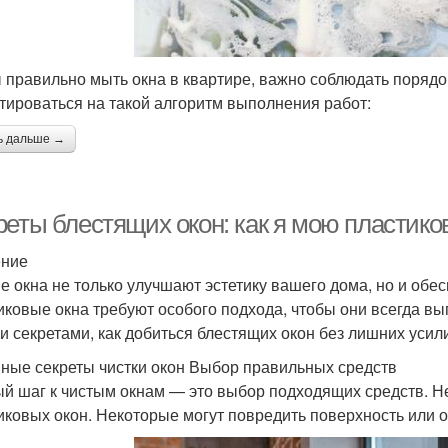
 правильно мыть окна в квартире, важно соблюдать поряд
тироваться на такой алгоритм выполнения работ:
ь дальше →
реты блестящих окон: как я мою пластико
ение
е окна не только улучшают эстетику вашего дома, но и обе
иковые окна требуют особого подхода, чтобы они всегда выг
и секретами, как добиться блестящих окон без лишних усил
ные секреты чистки окон Выбор правильных средств
й шаг к чистым окнам — это выбор подходящих средств. Н
иковых окон. Некоторые могут повредить поверхность или 