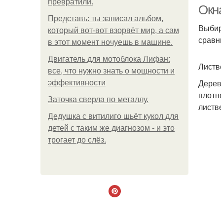
превратили.
Окн
Представь: ты записал альбом,
Выбир
который вот-вот взорвёт мир, а сам
сравн
в этот момент ночуешь в машине.
Двигатель для мотоблока Лифан:
Листв
все, что нужно знать о мощности и
Дерев
эффективности
плотн
Заточка сверла по металлу.
листв
Дедушка с витилиго шьёт кукол для
детей с таким же диагнозом - и это
трогает до слёз.