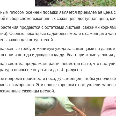
ным плюсом осенней посадки является приемлемая цена с
ой выбор свежевыкопанных саженцев, доступная цена, кач
 растения продаются с остатками листьев, свежими корням
нии). Осенью некоторые садоводы вместе с саженцами част
чень важно для покупателей.
ка осенью требует минимум ухода за саженцами на дачном 
 осенняя погода и дожди создадут благоприятные условия 
вая система продолжает расти, несмотря на то, что наступи
ратура почвы не опустится до +4 градусов.
ое вовремя произвести посадку саженцев, чтобы успели с
чивых заморозков. Эти новые корешки с наступлением весны
осаженные саженцы весной.