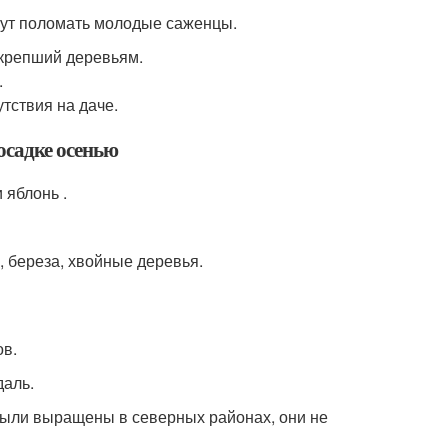
огут поломать молодые саженцы.
окрепший деревьям.
.
тствия на даче.
осадке осенью
 яблонь .
, береза, хвойные деревья.
ов.
даль.
были выращены в северных районах, они не