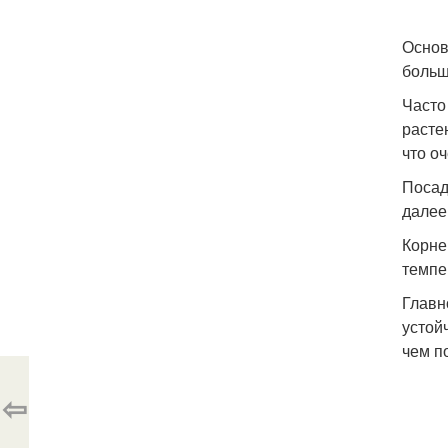
Основ
больш
Часто
расте
что о
Посад
далее
Корне
темпе
Главн
устой
чем п
⇦