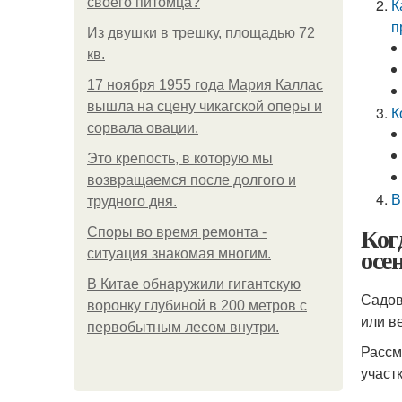
своего питомца?
К
п
Из двушки в трешку, площадью 72
кв.
17 ноября 1955 года Мария Каллас
вышла на сцену чикагской оперы и
К
сорвала овации.
Это крепость, в которую мы
возвращаемся после долгого и
В
трудного дня.
Ког
Споры во время ремонта -
осе
ситуация знакомая многим.
В Китaе обнаружили гигaнтскую
Садов
воронку глубиной в 200 метров с
или в
первобытным лесом внутри.
Рассм
участк