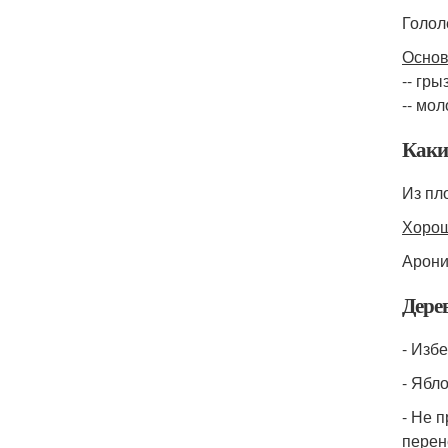
Голол
Основ
-- гр
-- мо
Каки
Из пл
Хорош
Арони
Дере
- Изб
- Ябл
- Не 
перен