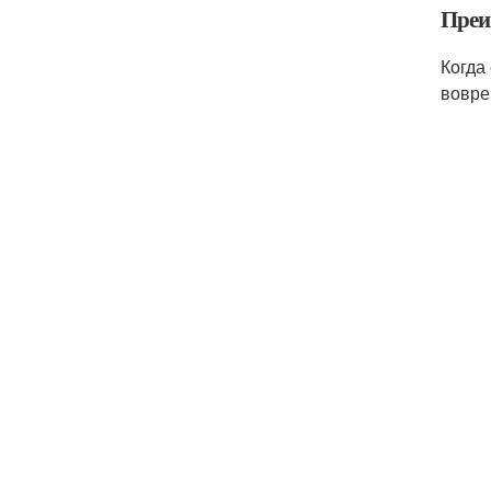
Преи
Когда
вовре