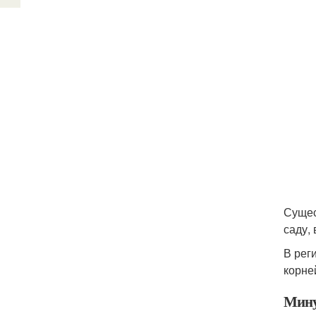
Сущес
саду, 
В рег
корне
Мину