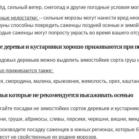
ёд, сильный ветер, снегопад и другие погодные условия м
ные недостатки:
-- сильные морозы могут нанести вред не
ызуны способны повредить саженцы поздней осенью и зимой
лодые саженцы могут попросту украсть во время вашего отсу
е деревья и кустарники хорошо приживаются при п
одовых деревьев можно выделить зимостойкие сорта груш и
о приживаются также:
я, смородина, малина, крыжовник, жимолость, орех, каштан
вья которые не рекомендуется высаживать осенью
егайте посадки не зимостойких сортов деревьев и кустарник
они, груши, абрикосы, сливы, персики, черешни, вишни, мин
производите посадку саженцев в южных регионах, которые 
есут не свойственные их родине морозов.