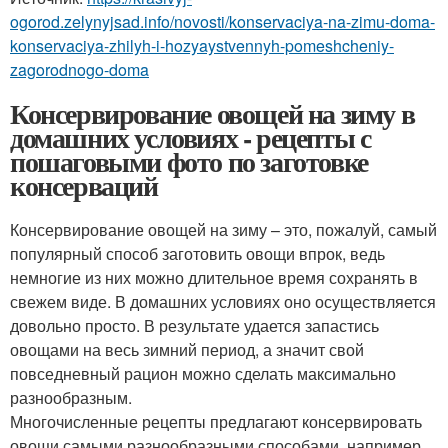
ogorod.zelynyjsad.info/novosti/konservaciya-na-zimu-doma-
konservaciya-zhilyh-i-hozyaystvennyh-pomeshcheniy-
zagorodnogo-doma
Консервирование овощей на зиму в
домашних условиях - рецепты с
пошаговыми фото по заготовке
консерваций
Консервирование овощей на зиму – это, пожалуй, самый
популярный способ заготовить овощи впрок, ведь
немногие из них можно длительное время сохранять в
свежем виде. В домашних условиях оно осуществляется
довольно просто. В результате удается запастись
овощами на весь зимний период, а значит свой
повседневный рацион можно сделать максимально
разнообразным.
Многочисленные рецепты предлагают консервировать
овощи самыми разнообразными способами, например,