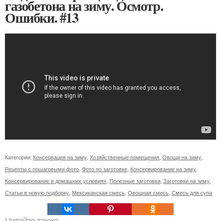
газобетона на зиму. Осмотр.
Ошибки. #13
Категории:
Консервация на зиму
,
Хозяйственные помещения
,
Овощи на зиму
,
Рецепты с пошаговыми фото
,
Фото по заготовке
,
Консервирование на зиму
,
Консервирование в домашних условиях
,
Полезные заготовки
,
Заготовки на зиму
,
Статьи в новую подборку
,
Мексиканская смесь
,
Овощная смесь
,
Смесь для супа