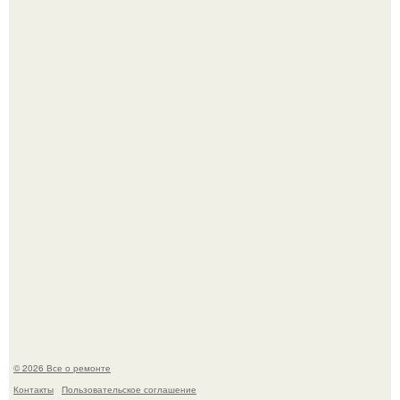
Мир моды, кажется, перевернулся.
В мексиканской тюрьме сьюдад-хуареса во время рейда
обнаружили необычного узника - лысого сфинкса с
татуировками.
© 2026 Все о ремонте
Контакты
Пользовательское соглашение