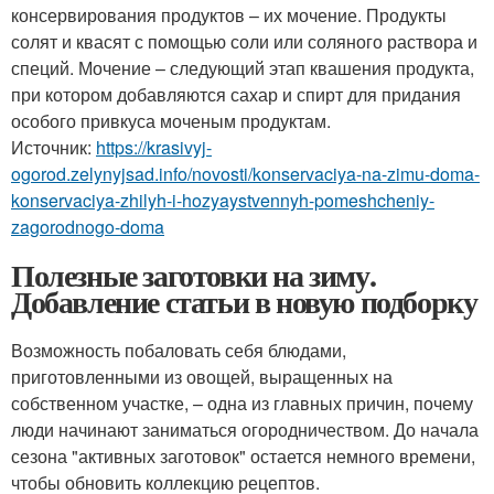
консервирования продуктов – их мочение. Продукты
солят и квасят с помощью соли или соляного раствора и
специй. Мочение – следующий этап квашения продукта,
при котором добавляются сахар и спирт для придания
особого привкуса моченым продуктам.
Источник:
https://krasivyj-
ogorod.zelynyjsad.info/novosti/konservaciya-na-zimu-doma-
konservaciya-zhilyh-i-hozyaystvennyh-pomeshcheniy-
zagorodnogo-doma
Полезные заготовки на зиму.
Добавление статьи в новую подборку
Возможность побаловать себя блюдами,
приготовленными из овощей, выращенных на
собственном участке, – одна из главных причин, почему
люди начинают заниматься огородничеством. До начала
сезона "активных заготовок" остается немного времени,
чтобы обновить коллекцию рецептов.