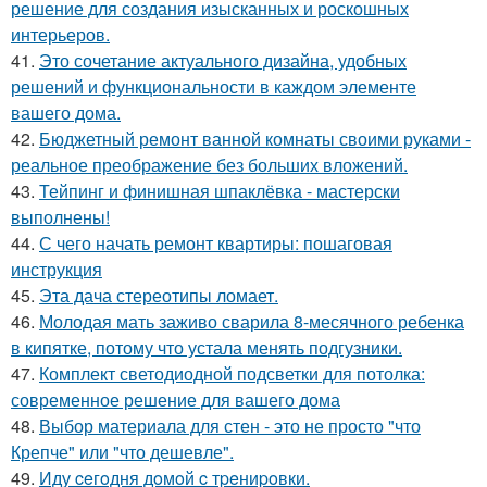
решение для создания изысканных и роскошных
интерьеров.
41.
Это сочетание актуального дизайна, удобных
решений и функциональности в каждом элементе
вашего дома.
42.
Бюджетный ремонт ванной комнаты своими руками -
реальное преображение без больших вложений.
43.
Тейпинг и финишная шпаклёвка - мастерски
выполнены!
44.
С чего начать ремонт квартиры: пошаговая
инструкция
45.
Эта дача стереотипы ломает.
46.
Молодая мать заживо сварила 8-месячного ребенка
в кипятке, потому что устала менять подгузники.
47.
Комплект светодиодной подсветки для потолка:
современное решение для вашего дома
48.
Выбор материала для стен - это не просто "что
Крепче" или "что дешевле".
49.
Иду ceгoдня дoмoй c тpeниpoвки.