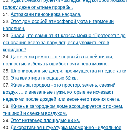
голову даже опытные прорабы.
31.
Астрахани пенсонерка насрала.
32.
Этот дом особой атмосферой уюта и гармонии
наполнен.
33.
Знали, что ламинат 31 класса можно "Протереть" до
основания всего за пару лет, если уложить его в
коридоре?
34.
Даже если ремонт - не первый в вашей жизни,
полностью избежать ошибок почти невозможно.
35.
Шпонированные двери: преимущества и недостатки
36.
Эта квартира площадью 62 кв.
37.
Жизнь за городом - это простор, зелень, свежий
воздух … и внезапные лужи, которые не исчезают
неделями после дождей или весеннего таяния снега.
38.
Жизнь в загородном доме ассоциируется с покоем,
тишиной и свежим воздухом.
39.
Этот интерьер площадью 88 кв.
40.
Декоративная штукатурка марморино - идеальное