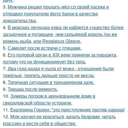
3.
Мужчина решил продать мёд со своей пасеки и
отправил покупателю фото банок в качестве
доказательства.
4.
В морских легендах едва ли найдется существо более
загадочное и пугающее, чем сельдяной король (он же
ремень-рыба, или Regalecus Glesne.
5.
Самолет после встречи с птицами.
6.
Его половой орган в XIX веке приняли за паразита,
потому что он функционирует без тела.
7.
Два года назад я ушла от мужа - отношения были
тяжёлые, терпеть дальше просто не могла.
8.
Типичная ситуация в тренажерном зале.
9.
Трешка после ремонта.
10.
Зумеры погром в арендованном доме в
свердловской области устроили.
11.
Екатерина Гордон: "это преступление против народа!
12.
Муж научил ее краситься, качать бедрами, читать
классику и вести себя в обществе.