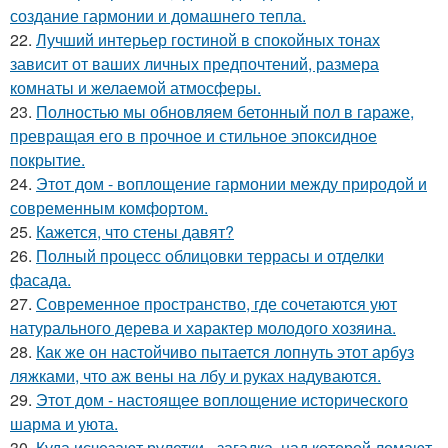
создание гармонии и домашнего тепла.
22.
Лучший интерьер гостиной в спокойных тонах
зависит от ваших личных предпочтений, размера
комнаты и желаемой атмосферы.
23.
Полностью мы обновляем бетонный пол в гараже,
превращая его в прочное и стильное эпоксидное
покрытие.
24.
Этот дом - воплощение гармонии между природой и
современным комфортом.
25.
Кажется, что стены давят?
26.
Полный процесс облицовки террасы и отделки
фасада.
27.
Современное пространство, где сочетаются уют
натурального дерева и характер молодого хозяина.
28.
Как же он настойчиво пытается лопнуть этот арбуз
ляжками, что аж вены на лбу и руках надуваются.
29.
Этот дом - настоящее воплощение исторического
шарма и уюта.
30.
Куда исчезают рулетки - загадка, над которой ломают