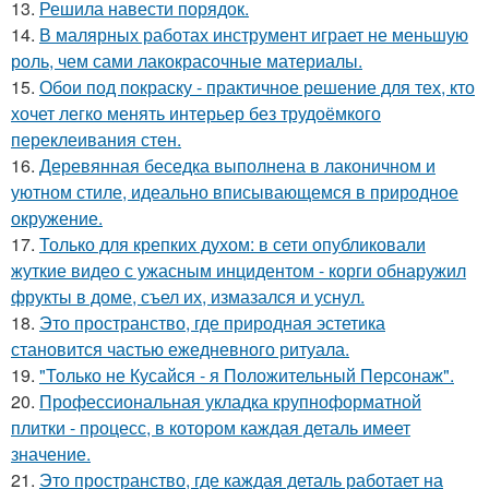
13.
Решила навести порядок.
14.
В малярных работах инструмент играет не меньшую
роль, чем сами лакокрасочные материалы.
15.
Обои под покраску - практичное решение для тех, кто
хочет легко менять интерьер без трудоёмкого
переклеивания стен.
16.
Деревянная беседка выполнена в лаконичном и
уютном стиле, идеально вписывающемся в природное
окружение.
17.
Только для крепких духом: в сети опубликовали
жуткие видео с ужасным инцидентом - корги обнаружил
фрукты в доме, съел их, измазался и уснул.
18.
Это пространство, где природная эстетика
становится частью ежедневного ритуала.
19.
"Только не Кусайся - я Положительный Персонаж".
20.
Профессиональная укладка крупноформатной
плитки - процесс, в котором каждая деталь имеет
значение.
21.
Это пространство, где каждая деталь работает на