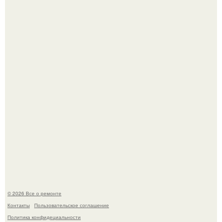
Сентябрь 1970 года.
Он всего лишь развозил пиццу той ночью.
© 2026 Все о ремонте
Контакты
Пользовательское соглашение
Политика конфидециальности