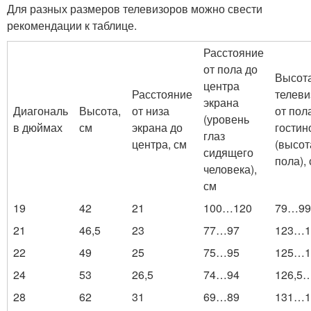
Для разных размеров телевизоров можно свести
рекомендации к таблице.
Расстояние
от пола до
Высот
центра
Расстояние
телеви
экрана
Диагональ
Высота,
от низа
от пол
(уровень
в дюймах
см
экрана до
гостин
глаз
центра, см
(высот
сидящего
пола),
человека),
см
19
42
21
100…120
79…99
21
46,5
23
77…97
123…1
22
49
25
75…95
125…1
24
53
26,5
74…94
126,5
28
62
31
69…89
131…1