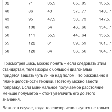
32
71
35,5
65…85
135,5
40
86
43
57…77
143…1
43
95
47,5
53…73
147,5
49
108
54
46…66
154…1
50
111
55,5
44…64
155,5
55
122
61
39…59
161…1
58
128
64
36…56
164…1
Присмотревшись, можно понять – если следовать этим
стандартам, телевизоры с большой диагональю
придется вешать чуть ли не над полом, что рискованно в
плане целостности техники. Поэтому можно ввести
поправку. Если минимальное получаемое расстояние
меньше полуметра – стоит увеличить его до этого
значения.
Важно: в случае, когда телевизор используется не только