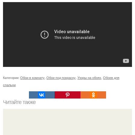
Категории:
Обои в комнату
,
Обои под покраску
,
Узоры на обоях
,
Обоев для
спальни
Читайте также