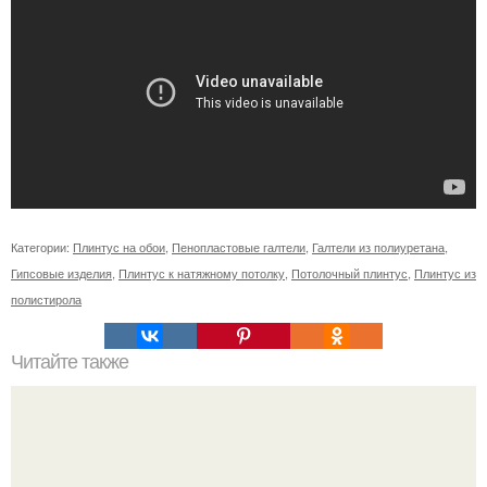
Категории:
Плинтус на обои
,
Пенопластовые галтели
,
Галтели из полиуретана
,
Гипсовые изделия
,
Плинтус к натяжному потолку
,
Потолочный плинтус
,
Плинтус из
полистирола
Читайте также