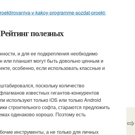
-proektirovaniya-v-kakoy-programme-sozdat-proekt-
 Рейтинг полезных
нности, и для ее подкрепления необходимо
н или планшет могут быть довольно ценным и
кте, особенно, если использовать классные и
сштабировался, поскольку количество
флагманов известных гигантов-конкурентов
ли используют только iOS или только Android
чики строительного софта, стараются предложить
мах одинаково хорошо. Поэтому есть
⇨
очие инструменты, а не только для личных