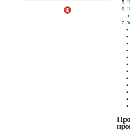
П
П
m
3
Про
про