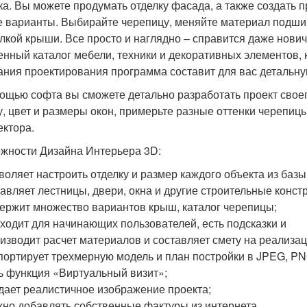
ка. Вы можете продумать отделку фасада, а также создать 
е варианты. Выбирайте черепицу, меняйте материал подш
елкой крыши. Все просто и наглядно – справится даже нови
енный каталог мебели, техники и декоративных элементов, 
ания проектирования программа составит для вас детальну
ощью софта вы сможете детально разработать проект своег
, цвет и размеры окон, примерьте разные оттенки черепицы 
ектора.
жности Дизайна Интерьера 3D:
воляет настроить отделку и размер каждого объекта из базы
авляет лестницы, двери, окна и другие строительные конс
ержит множество вариантов крыш, каталог черепицы;
ходит для начинающих пользователей, есть подсказки и
изводит расчет материалов и составляет смету на реализац
портирует трехмерную модель и план постройки в JPEG, PN
ь функция «Виртуальный визит»;
дает реалистичное изображение проекта;
но добавлять собственные фактуры из интернета.