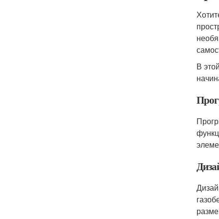
Хотит
прост
необя
самос
В это
начин
Прог
Прогр
функц
элеме
Диза
Дизай
газоб
разме