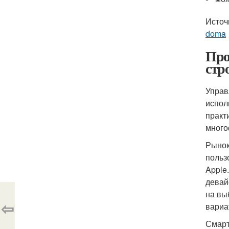
Источ
doma
Про
стр
Управ
испол
практ
много
Рынок
польз
Apple
девай
на вы
⇦
вариа
Смарт