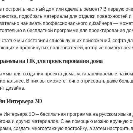
е построить частный дом или сделать ремонт? В первую оч
ранства, подобрать материалы для отделки поверхностей и
зательно нанимать профессионального дизайнера — можете
тоятельно в бесплатной программе для проектирования до
й статье мы составили список лучших приложений, софта д
ающих и продвинутых пользователей, которые помогут реа
раммы на ПК для проектирования дома
аммы для создания проекта дома, устанавливаемые на комп
иональнее. В них вы сможете точно отрисовать даже боль
нт дизайна.
йн Интерьера 3D
н Интерьера 3D – бесплатная программа на русском языке д
етона и других материалов. С ее помощью можно вручную 
рами, создать многоэтажную постройку, а затем настроить 