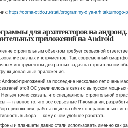
ник:
https://doma-otido.ru/stati/programmy-dlya-arhitekturnogo
граммы для архитекторов на андроид.
оительных приложений на Android
ление строительным объектом требует серьезной ответстве
ьзование разных инструментов. Так, современный смартфо
ичным инструментом для разных задач на строительном объе
функциональные приложения.
 Android-приложений за последние несколько лет очень ма
ователей этой ОС увеличилось в связи с выпуском мощных 
. Нельзя точно сказать, что специалисты строительной отрас
сы — главное то, что все серьезные IT-компании, разработ
бор приложения, работающие на обеих операционных систе
тивность выбора — кому с чем удобнее работать.
фоны и планшеты давно стали использовать именно как раб