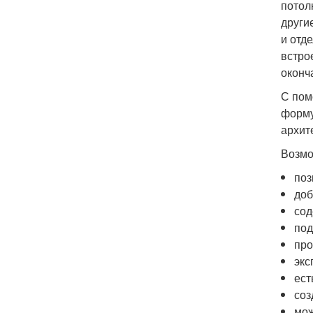
потол
други
и отд
встро
оконч
С пом
форму
архит
Возмо
поз
доб
сод
под
про
экс
ест
соз
мож