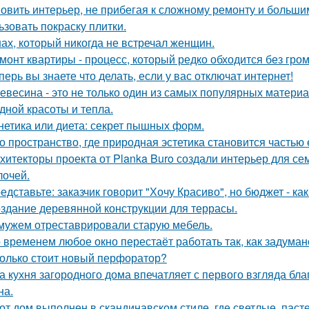
овить интерьер, не прибегая к сложному ремонту и больши
ьзовать покраску плитки.
ах, который никогда не встречал женщин.
монт квартиры - процесс, который редко обходится без гром
перь вы знаете что делать, если у вас отключат интернет!
евесина - это не только один из самых популярных материал
дной красоты и тепла.
нетика или диета: секрет пышных форм.
о пространство, где природная эстетика становится частью
хитекторы проекта от Planka Buro создали интерьер для сем
лочей.
едставьте: заказчик говорит "Хочу Красиво", но бюджет - ка
здание деревянной конструкции для террасы.
мужем отреставрировали старую мебель.
 временем любое окно перестаёт работать так, как задуман
олько стоит новый перфоратор?
а кухня загородного дома впечатляет с первого взгляда бл
на.
от дом выполнен в скандинавском стиле, где светлые, паст