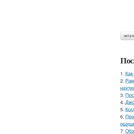
читат
Пос
1.
Как
2.
Рак
наутил
3.
Пос
4.
Джо
5.
Кoг
6.
Про
ощуще
7.
Обз