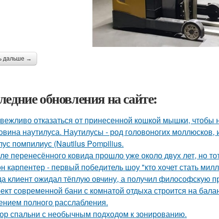
ь дальше →
ледние обновления на сайте:
 вежливо отказаться от принесенной кошкой мышки, чтобы н
овина наутилуса. Наутилусы - род головоногих моллюсков,
ус помпилиус (Nautilus Pompilius.
ле перенесённого ковида прошло уже около двух лет, но тот
н карпентер - первый победитель шоу "кто хочет стать ми
да клиент ожидал тёплую овчину, а получил философскую пр
ект современной бани с комнатой отдыха строится на бала
нием полного расслабления.
ор спальни с необычным подходом к зонированию.