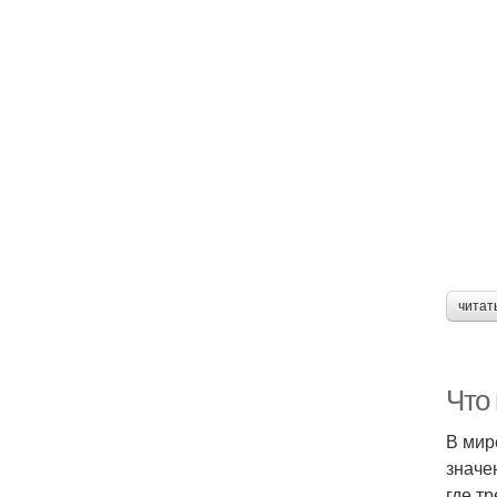
читат
Что
В мир
значе
где т