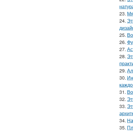
натур
23.
Мя
24.
Эт
дизай
25.
Во
26.
Фу
27.
Ас
28.
Эт
практ
29.
Ал
30.
Ин
каждо
31.
Во
32.
Эт
33.
Эт
архит
34.
На
35.
Пл