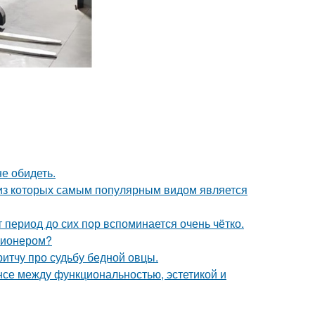
е обидеть.
 из которых самым популярным видом является
 период до сих пор вспоминается очень чётко.
ллионером?
итчу про судьбу бедной овцы.
нсе между функциональностью, эстетикой и