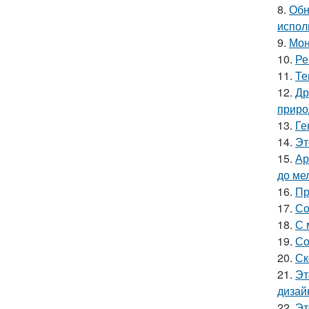
8.
Обн
испол
9.
Мон
10.
Ре
11.
Те
12.
Др
приро
13.
Ге
14.
Эт
15.
Ар
до ме
16.
Пр
17.
Со
18.
С 
19.
Со
20.
Ск
21.
Эт
дизай
22.
Эт