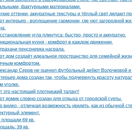
альными, фактурными материалами.
гкие оттенки, аккуратные текстуры и тёплый свет делают 
от интерьер - воплощение гармонии, где уют загородной ж
на.
сстановление угла плинтуса: быстро, просто и аккуратно.
нкциональная кухня - комфорт в каждом движении.
трахани пенсонерка насрала.
от дом создаёт идеальное пространство для семейной жизн
ичным комфортом.
ександр Серов не оценил футбольный дебют Волочковой и 
терьер дома создан так, чтобы подчеркнуть красоту натур
м уголке.
т это настоящий плотницкий талант!
от домик словно создан для отдыха от городской суеты.
о видео - отличная возможность увидеть, как из обычной с
ектурный элемент.
 площади 69 кв.
ощадь: 39 кв.