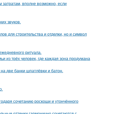
м затратам, вполне возможно, если
ких звуков.
ов для строительства и отделки, но и символ
 ежедневного ритуала.
ьи из трёх человек, где каждая зона продумана
к на две банки шпатлёвки и батон.
о.
агодаря сочетанию роскоши и утончённого
ельные оттенки гармонично сочетаются с