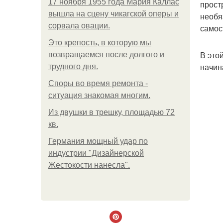
17 ноября 1955 года Мария Каллас
прост
вышла на сцену чикагской оперы и
необя
сорвала овации.
самос
Это крепость, в которую мы
В это
возвращаемся после долгого и
начин
трудного дня.
Споры во время ремонта -
ситуация знакомая многим.
Из двушки в трешку, площадью 72
кв.
Германия мощный удар по
индустрии "Дизайнерской
Жестокости нанесла".