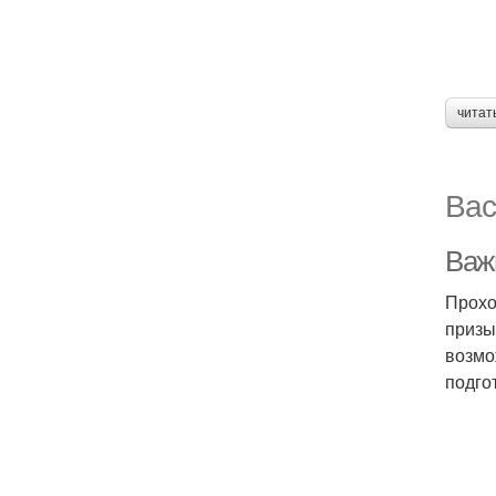
читат
Вас
Важ
Прохо
призы
возмо
подго