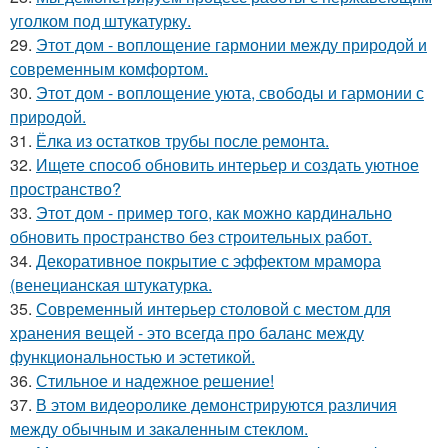
уголком под штукатурку.
29.
Этот дом - воплощение гармонии между природой и
современным комфортом.
30.
Этот дом - воплощение уюта, свободы и гармонии с
природой.
31.
Ёлка из остатков трубы после ремонта.
32.
Ищете способ обновить интерьер и создать уютное
пространство?
33.
Этот дом - пример того, как можно кардинально
обновить пространство без строительных работ.
34.
Декоративное покрытие с эффектом мрамора
(венецианская штукатурка.
35.
Современный интерьер столовой с местом для
хранения вещей - это всегда про баланс между
функциональностью и эстетикой.
36.
Стильное и надежное решение!
37.
В этом видеоролике демонстрируются различия
между обычным и закаленным стеклом.