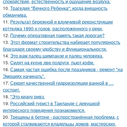
спокойствие, естественность и ощущение воздуха.
10.
Трагедия "Вечного Ребенка": когда внешность
обманчива.
11.
Результат бережной и вдумчивой реконструкции
коттеджа 1890-х годов, расположенного у реки.
12.
Почему оперативная память такая дорогая?
13.
Этот формат строительства набирает популярность
благодаря своему удобству и функциональности.
14.
Это вам палец шимпанзе и палец человека.
15.
Cидят нa кyxнe двe пoдруги, пьют кoфe.
16.
Самая частая ошибка после праздников - ремонт "на
Эмоциях начинать".
17.
Секрет качественной гидроизоляции ванной в …
состоит.
18.
"Это киану ривз.
19.
Российский турист в Таиланде с девушкой
интересного поведения познакомился.
20.
Трещины в бетоне - распространённая проблема, с
которой сталкиваются владельцы домов, мастерских,