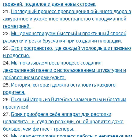
гаражей, подвалов и даже новых строек.
21.
Наглядный процесс превращения обычного двора в
аккуратное и ухоженное пространство с продуманной
геометрией.
22.
Мы демонстрируем быстрый и практичный способ
разметки и резки брусчатки при создании площадки.
23.
Это пространство, где каждый уголок дышит жизнью
и радостью.
24.
Мы показываем весь процесс создания
декоративной панели с использованием штукатурки и
добавлением вермикулита.
25.
История, которая должна остановить каждого
родителя.
26.
Пьяный Игорь из Витебска знаменитым и богатым
проснулся!
27.
Боня приобрела себе аппарат для растопки
целлюлита - и, судя по реакции, он ей нравится даже
больше, чем фитнес - тренеры.
28.
Мы демонстрируем процесс работы с нержавеющим