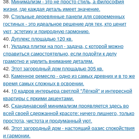
38.
Минимализм - это не просто стиль, а философия
жизни, где каждая деталь имеет значение.
39.
Стильные деревянные панели для современных
гостиных - это идеальное решение для тех, кто ценит
уют, эстетику и природную гармонию.
40.
Дуплекс площадью 120 кв.
41.
Укладка плитки на пол - задача, с которой можно
справиться самостоятельно, если подойти к делу
грамотно и уделить внимание деталям.
42.
Этот загородный дом площадью 305 кв.
43.
Каменное ремесло - одно из самых древних и в то же
время самых сложных в освоении.
44.
10 кадров интерьера светлой "Лёгкой" и интересной
квартиры с яркими акцентами.
45.
Скандинавский минимализм проявляется здесь во
всей своей сдержанной красоте: ничего лишнего, только
простота, чистота и продуманный уют.
46.
Этот загородный дом - настоящий оазис спокойствия
и гармонии.