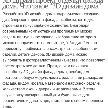
Простая программа
дома. Что такое "3D дизайн дома"
проектирования
Разработка 3D дизайна дома подразумевает создание
дизайнерского проекта фасада особняка, коттеджа,
Программа для
Бесплатный
строений в приусадебном хозяйстве. Благодаря
архитекторов
планировщик
современным компьютерным программам можно
создать виртуальное здание, изображение которого
можно поворачивать на мониторе, "обходить" его по
периметру, приближать, рассматривать особенности
Программы для
Архитектурные
отделки, детали декора. 3D дизайн дома можно
студентов
программы
выполнить в фотореалистичном качестве, что позволяет
рассмотреть все детали. Прежде, чем начинают
разработку 3D дизайн фасада дома, необходимо
построить общую модель дома с реальными размерами
фасада, видом кровли, материалом наружной отделки,
количеством окон и дверей и их размерами. В этом
случае визуализированный дом будет выглядеть
реалистично и давать представление о своем внешнем
виде.