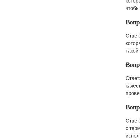
котор
чтобы
Вопро
Ответ
котор
такой
Вопр
Ответ
качес
прове
Вопро
Ответ
с тер
испол