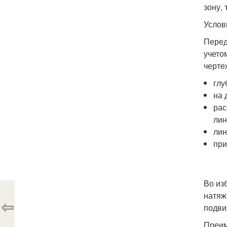
зону,
Услов
Перед
учето
черте
глу
на 
рас
лин
лин
при
Во из
натяж
⇦
подви
Преим