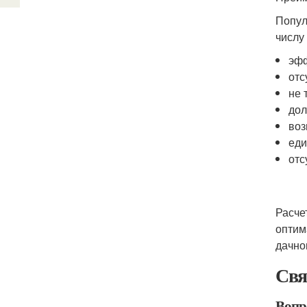
Попул
числу
эфф
отс
не 
дол
воз
еди
отс
Расче
оптим
дачно
Свя
Вопро