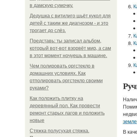
в дамскую сумочку.
К
Дедушка с витилиго шьёт кукол для
детей с таким же диагнозом - и это
трогает до слёз.
К
Представь: ты записал альбом,
К
который вот-вот взорвёт мир, а сам
в этот момент ночуешь в машине.
К
Чем полировать оргстекло в
домашних условиях. Как
отполировать оргстекло своими
Руч
руками?
Как положить плитку на
Налич
деревянный пол. Как провести
Помим
ремонт старых лагов и положить
недви
новые
земле
Стяжка полусухая стяжка.
В кач