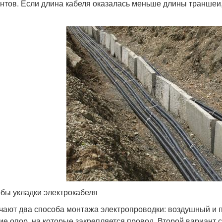
нтов. Если длина кабеля оказалась меньше длины траншеи
бы укладки электрокабеля
чают два способа монтажа электропроводки: воздушный и
ие опор, на которые закрепляется провод. Второй вариант с