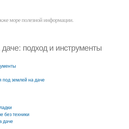
 также море полезной информации.
 даче: подход и инструменты
рументы
 под землей на даче
ладки
е без техники
а даче