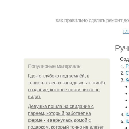
как правильно сделать ремонт до
г
Руч
Сод
Р
Популярные материалы
С
Где-то глубоко под землёй, в
К
тенистых лесах западных гат, живёт
создание, которое почти никто не
видит.
Девушка пошла на свидание с
парнем, который работает на
К
ферме - и вернулась домой с
К
подарком, который точно не влезет