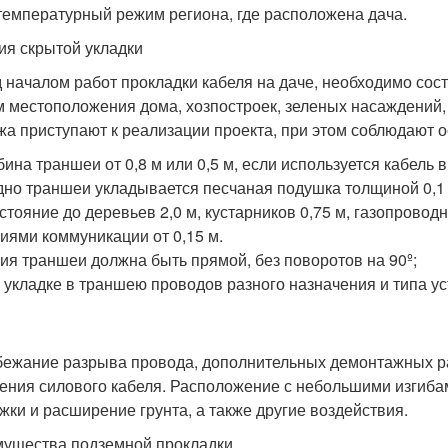
 температурный режим региона, где расположена дача.
ия скрытой укладки
 началом работ прокладки кабеля на даче, необходимо соста
м местоположения дома, хозпостроек, зеленых насаждений,
жа приступают к реализации проекта, при этом соблюдают 
бина траншеи от 0,8 м или 0,5 м, если используется кабель 
дно траншеи укладывается песчаная подушка толщиной 0,1 
стояние до деревьев 2,0 м, кустарников 0,75 м, газопроводн
иями коммуникации от 0,15 м.
ия траншеи должна быть прямой, без поворотов на 90º;
 укладке в траншею проводов разного назначения и типа ус
бежание разрыва провода, дополнительных демонтажных ра
ения силового кабеля. Расположение с небольшими изгиба
жки и расширение грунта, а также другие воздействия.
ущества подземной прокладки