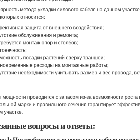
ярность метода укладки силового кабеля на дачном участке
 которых относится:
ективная защита от внешнего воздействия;
утствие обслуживания и ремонта;
требуется монтаж опор и столбов;
говечность;
можность посадки растений сверху траншеи;
новременные расходы на монтажные работы;
утствие необходимости учитывать размер и вес провода, ве
т мощности проводится с запасом из-за возможности роста
альной марки и правильного сечения гарантирует эффектив
м участке.
занные вопросы и ответы:
с 1: Что необходимо для прокладки кабеля под земл