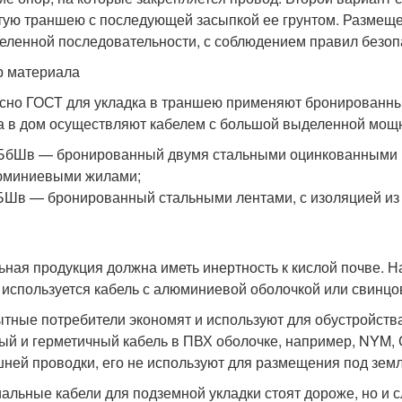
ую траншею с последующей засыпкой ее грунтом. Размещен
еленной последовательности, с соблюдением правил безоп
 материала
сно ГОСТ для укладка в траншею применяют бронированный
а в дом осуществляют кабелем с большой выделенной мощ
бШв — бронированный двумя стальными оцинкованными п
юминиевыми жилами;
Шв — бронированный стальными лентами, с изоляцией из
ьная продукция должна иметь инертность к кислой почве. Н
 используется кабель с алюминиевой оболочкой или свинцо
тные потребители экономят и используют для обустройств
ый и герметичный кабель в ПВХ оболочке, например, NYM, 
ней проводки, его не используют для размещения под земле
альные кабели для подземной укладки стоят дороже, но и 