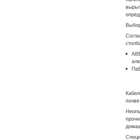
вырыт
опред
Выбор
Согла
столб
АВБ
ал
ПвБ
Кабел
почве
Неопы
прочн
домаш
Специ