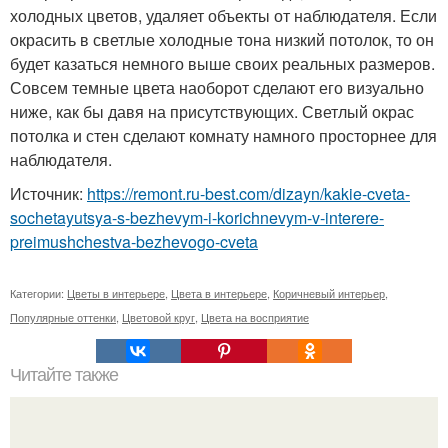
холодных цветов, удаляет объекты от наблюдателя. Если
окрасить в светлые холодные тона низкий потолок, то он
будет казаться немного выше своих реальных размеров.
Совсем темные цвета наоборот сделают его визуально
ниже, как бы давя на присутствующих. Светлый окрас
потолка и стен сделают комнату намного просторнее для
наблюдателя.
Источник:
https://remont.ru-best.com/dizayn/kakie-cveta-
sochetayutsya-s-bezhevym-i-korichnevym-v-interere-
preimushchestva-bezhevogo-cveta
Категории:
Цветы в интерьере
,
Цвета в интерьере
,
Коричневый интерьер
,
Популярные оттенки
,
Цветовой круг
,
Цвета на восприятие
Читайте также