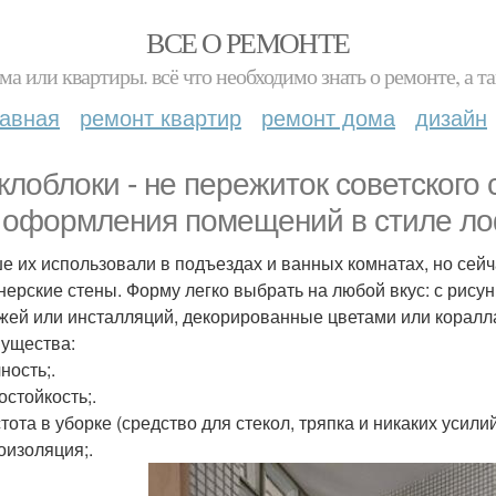
ВСЕ О РЕМОНТЕ
ма или квартиры. всё что необходимо знать о ремонте, а
лавная
ремонт квартир
ремонт дома
дизайн
клоблоки - не пережиток советского
 оформления помещений в стиле лофт
е их использовали в подъездах и ванных комнатах, но сейч
нерские стены. Форму легко выбрать на любой вкус: с рисунк
жей или инсталляций, декорированные цветами или коралла
ущества:
ность;.
остойкость;.
тота в уборке (средство для стекол, тряпка и никаких усилий
оизоляция;.