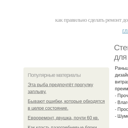
как правильно сделать ремонт до
г
Сте
для
Раньш
дизай
Популярные материалы
витра
Эта рыба предпочтёт прогулку
преим
заплыву.
- Проч
Бывают ошибки, которые обходятся
- Влаг
в целое состояние.
- Прос
- Шум
Евроремонт, двушка, почти 60 кв.
Как класть пазогребневые блоки.