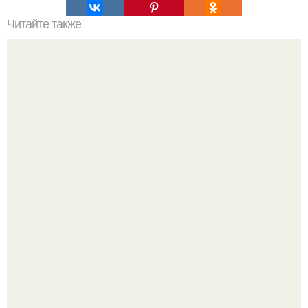
Читайте также
Мы плетём подвесное кресло.
В сети завирусился пост с просьбой придумать название
для домашней запеканки.