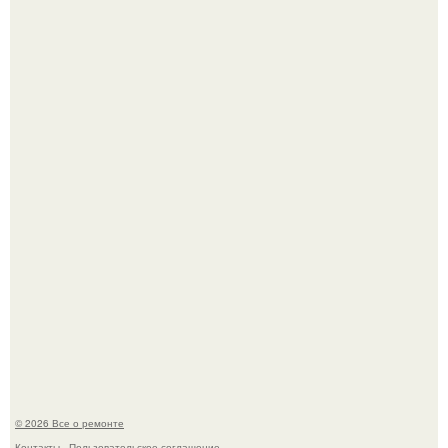
Вы когда-нибудь замечали, как после тяжелого дня
настроение поднимается от одного взгляда на своего
питомца?
Мир моды, кажется, перевернулся.
© 2026 Все о ремонте
Контакты
Пользовательское соглашение