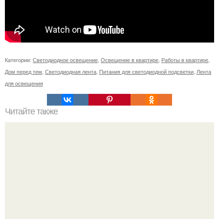
Категории:
Светодиодное освещение
,
Освещение в квартире
,
Работы в квартире
,
Дом перед тем
,
Светодиодная лента
,
Питания для светодиодной подсветки
,
Лента
для освещения
Читайте также
Идеи_для_небольших_квартир.