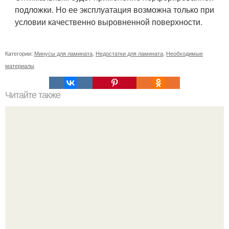
подложки. Но ее эксплуатация возможна только при
условии качественно выровненной поверхности.
Категории:
Минусы для ламината
,
Недостатки для ламината
,
Необходимые
материалы
Читайте также
Сколько нужно рулонов обоев на комнату 20 кв м.
Рассчитаем рулоны обоев