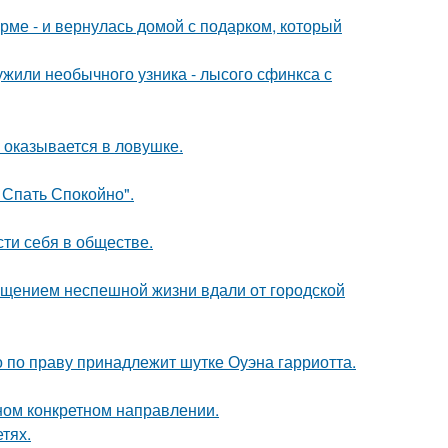
рме - и вернулась домой с подарком, который
жили необычного узника - лысого сфинкса с
м оказывается в ловушке.
 Спать Спокойно".
сти себя в обществе.
щением неспешной жизни вдали от городской
 по праву принадлежит шутке Оуэна гарриотта.
дном конкретном направлении.
тях.