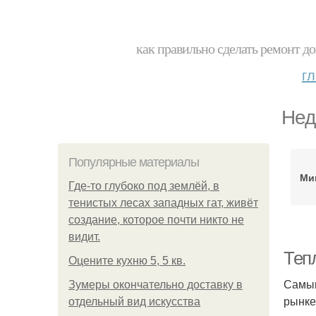
как правильно сделать ремонт до
г
Нед
Популярные материалы
Ми
Где-то глубоко под землёй, в
тенистых лесах западных гат, живёт
создание, которое почти никто не
видит.
Теп
Оцените кухню 5, 5 кв.
Самым
Зумеры окончательно доставку в
рынке
отдельный вид искусства