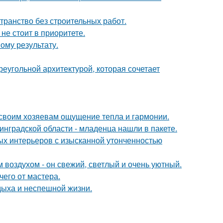
странство без строительных работ.
не стоит в приоритете.
ому результату.
реугольной архитектурой, которая сочетает
 своим хозяевам ощущение тепла и гармонии.
инградской области - младенца нашли в пакете.
ых интерьеров с изысканной утонченностью
 воздухом - он свежий, светлый и очень уютный.
чего от мастера.
дыха и неспешной жизни.