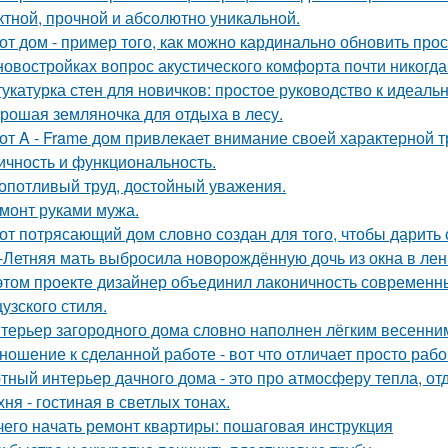
тной, прочной и абсолютно уникальной.
от дом - пример того, как можно кардинально обновить про
новостройках вопрос акустического комфорта почти никогда 
укатурка стен для новичков: простое руководство к идеальн
рошая земляночка для отдыха в лесу.
от A - Frame дом привлекает внимание своей характерной т
ичность и функциональность.
опотливый труд, достойный уважения.
монт руками мужа.
от потрясающий дом словно создан для того, чтобы дарить
-Летняя мать выбросила новорождённую дочь из окна в лен
этом проекте дизайнер объединил лаконичность современн
узского стиля.
терьер загородного дома словно наполнен лёгким весенним
ношение к сделанной работе - вот что отличает просто рабо
тный интерьер дачного дома - это про атмосферу тепла, от
хня - гостиная в светлых тонах.
чего начать ремонт квартиры: пошаговая инструкция