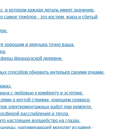
, в котором каждая деталь имеет значение.
о самое тяжёлое - это костюм, жара и сбитый
тре.
ете хорошим и девушка точно ваша.
на.
осферы французской деревни.
чных способов обновить интерьер своими руками.
заказ.
ана с любовью к комфорту и эстетике.
ями о крутой стрижке, хорошем сервисе.
апов электромонтажных работ при ремонте.
мосферой расслабления и тепла.
это настоящее волшебство на глазах.
ешницы, напоминающей монолит из камня -