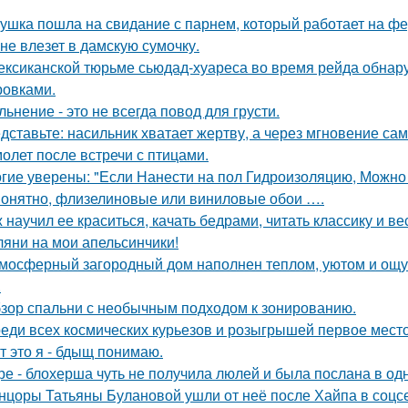
ушка пошла на свидание с парнем, который работает на фе
 не влезет в дамскую сумочку.
ексиканской тюрьме сьюдад-хуареса во время рейда обнару
ровками.
льнение - это не всегда повод для грусти.
дставьте: насильник хватает жертву, а через мгновение са
олет после встречи с птицами.
гие уверены: "Если Нанести на пол Гидроизоляцию, Можно
онятно, флизелиновые или виниловые обои ….
 научил ее краситься, качать бедрами, читать классику и ве
ляни на мои апельсинчики!
мосферный загородный дом наполнен теплом, уютом и ощу
.
зор спальни с необычным подходом к зонированию.
еди всех космических курьезов и розыгрышей первое место
т это я - бдыщ понимаю.
ре - блохерша чуть не получила люлей и была послана в о
нцоры Татьяны Булановой ушли от неё после Хайпа в соцсе