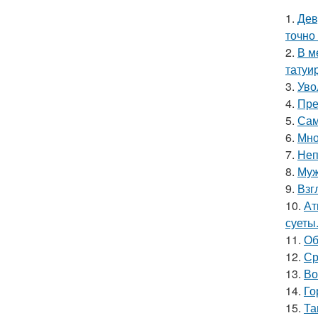
1.
Дев
точно
2.
В м
татуи
3.
Уво
4.
Пре
5.
Сам
6.
Мно
7.
Неп
8.
Муж
9.
Взг
10.
Ат
суеты
11.
Об
12.
Ср
13.
Во
14.
Го
15.
Та