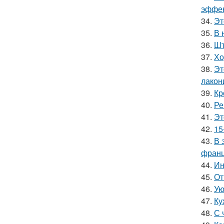
эффек
34.
Эт
35.
В 
36.
Шт
37.
Хо
38.
Эт
лакон
39.
Кр
40.
Ре
41.
Эт
42.
15
43.
В 
франц
44.
Ин
45.
От
46.
Ую
47.
Ку
48.
С 