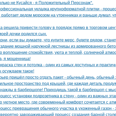
олько не Кусайся - я Положительный Персонаж".
офессиональная укладка крупноформатной плитки - процесс
 работает дедом морозом на утренниках и раньше думал, чт
а решила привести голову в порядок прямо в торговом цен
моей дочки родился сын.
рни, если вы думаете, что купите мерс, будете рядом, стан
здание мощной наружной лестницы из армированного бето
о воплощение спокойствия, уюта и теплой, солнечной атм
а, я мошенница!
краска стен и потолка - один из самых доступных и практи
 осуждаем такое!
рьер пришёл просто отдать пакет - обычный день, обычный 
ильное пространство под крышей, где каждая деталь продум
нажды в барбершопе! Приходишь такой в барбершоп с мысл
оцесс установки подрозетника в стену - один из важных эт
о уютное место, где современный комфорт сочетается с ат
оцесс превращения обычного участка в ухоженный газон - 
вероятно завораживающий процесс создания барной стол