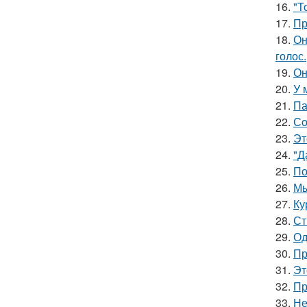
16.
"Т
17.
Пр
18.
Он
голос.
19.
Он
20.
У 
21.
Па
22.
Со
23.
Эт
24.
"Д
25.
По
26.
Мы
27.
Ку
28.
Ст
29.
Од
30.
Пр
31.
Эт
32.
Пр
33.
Не