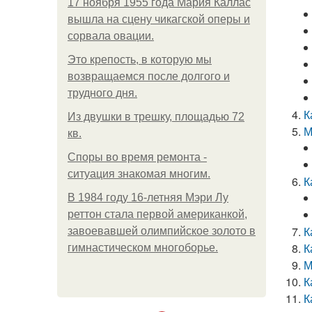
17 ноября 1955 года Мария Каллас
вышла на сцену чикагской оперы и
сорвала овации.
Это крепость, в которую мы
возвращаемся после долгого и
трудного дня.
К
Из двушки в трешку, площадью 72
М
кв.
Споры во время ремонта -
ситуация знакомая многим.
К
В 1984 году 16-летняя Мэри Лу
реттон стала первой американкой,
К
завоевавшей олимпийское золото в
К
гимнастическом многоборье.
М
К
К