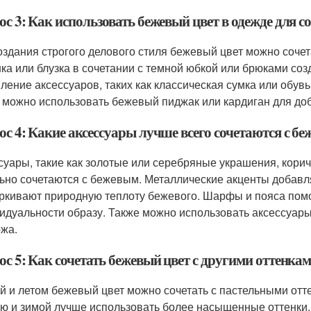
с 3: Как использовать бежевый цвет в одежде для со
оздания строгого делового стиля бежевый цвет можно соче
ка или блузка в сочетании с темной юбкой или брюками со
ление аксессуаров, таких как классическая сумка или обувь 
 можно использовать бежевый пиджак или кардиган для до
ос 4: Какие аксессуары лучше всего сочетаются с б
суары, такие как золотые или серебряные украшения, корич
ьно сочетаются с бежевым. Металлические акценты добавл
ркивают природную теплоту бежевого. Шарфы и пояса помо
идуальности образу. Также можно использовать аксессуары
ожа.
с 5: Как сочетать бежевый цвет с другими оттенкам
й и летом бежевый цвет можно сочетать с пастельными отте
ю и зимой лучше использовать более насыщенные оттенки, 