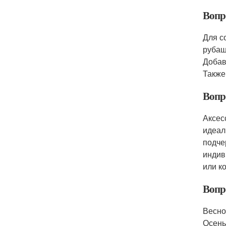
Вопро
Для с
рубаш
Добав
Также
Вопр
Аксес
идеал
подче
индив
или к
Вопро
Весно
Осень