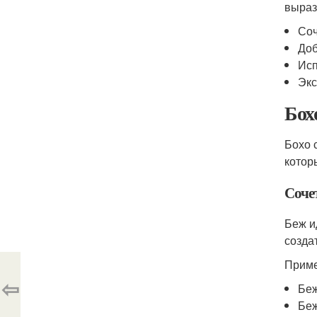
выраз
Соч
Доб
Исп
Экс
Бох
Бохо 
котор
Соче
Беж и
созда
Приме
⇦
Беж
Беж