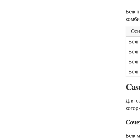
Беж п
комби
Осн
Беж
Беж
Беж
Беж
Cas
Для c
котор
Соче
Беж м