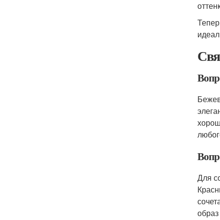
оттен
Тепер
идеал
Свя
Вопро
Бежев
элега
хорош
любог
Вопро
Для с
Красн
сочет
образ