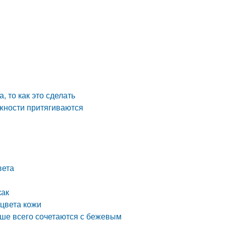
 то как это сделать
жности притягиваются
о
вета
как
 цвета кожи
чше всего сочетаются с бежевым