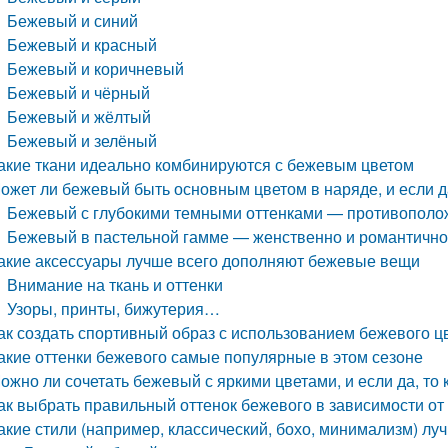
Бежевый и синий
Бежевый и красный
Бежевый и коричневый
Бежевый и чёрный
Бежевый и жёлтый
Бежевый и зелёный
акие ткани идеально комбинируются с бежевым цветом
ожет ли бежевый быть основным цветом в наряде, и если да,
Бежевый с глубокими темными оттенками — противополо
Бежевый в пастельной гамме — женственно и романтичн
акие аксессуары лучше всего дополняют бежевые вещи
Внимание на ткань и оттенки
Узоры, принты, бижутерия…
ак создать спортивный образ с использованием бежевого ц
акие оттенки бежевого самые популярные в этом сезоне
ожно ли сочетать бежевый с яркими цветами, и если да, то 
ак выбрать правильный оттенок бежевого в зависимости от
акие стили (например, классический, бохо, минимализм) лу