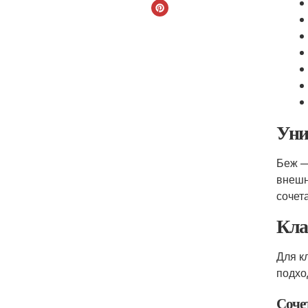
Уни
Беж —
внешн
сочет
Кла
Для к
подхо
Соче