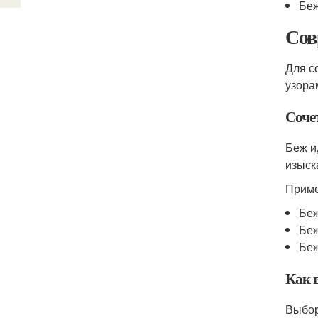
Беж
Сов
Для с
узора
Соче
Беж и
изыск
Приме
Беж
Беж
Беж
Как 
Выбор