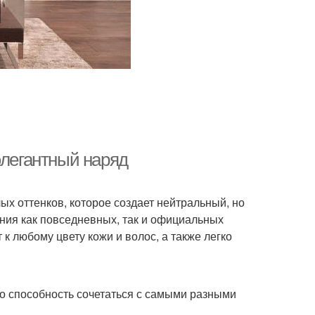
а с нейтральными
Пастельные цветы
деталями
ественные цветы
Цвета в сочетании
элегантный наряд
та для сочетания
Цвета с яркими и
х оттенков, которое создает нейтральный, но
ания как повседневных, так и официальных
 к любому цвету кожи и волос, а также легко
вета с узорами
Яркий образ
о способность сочетаться с самыми разными
 с яркими цветами
Цветы для мягкого вида