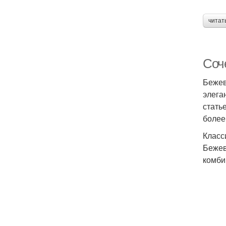
читат
Соче
Бежев
элега
стать
более
Класс
Бежев
комби