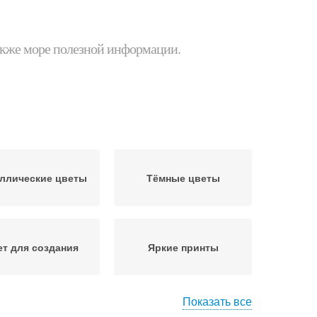
 также море полезной информации.
ллические цветы
Тёмные цветы
ет для создания
Яркие принты
Показать все
ссические цветы
Цветы в интерьере