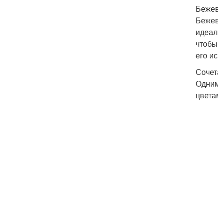
Бежев
Бежев
идеал
чтобы
его и
Сочет
Одним
цвета