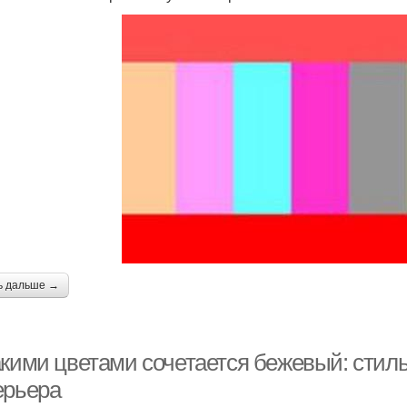
Цветы в скандинавском
веты для яркого и
З
интерьере
Синие цвета
Фиолетовые цвета
Не
ь дальше →
акими цветами сочетается бежевый: сти
ерьера