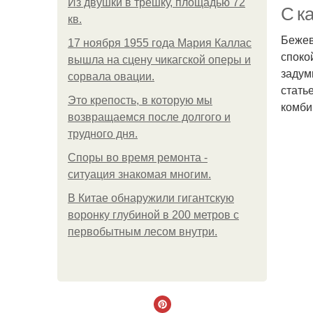
Из двушки в трешку, площадью 72
С к
кв.
Бежев
17 ноября 1955 года Мария Каллас
споко
вышла на сцену чикагской оперы и
задум
сорвала овации.
стать
Это крепость, в которую мы
комби
возвращаемся после долгого и
трудного дня.
Споры во время ремонта -
ситуация знакомая многим.
В Китaе обнаружили гигaнтскую
воронку глубиной в 200 метров с
первобытным лесом внутри.