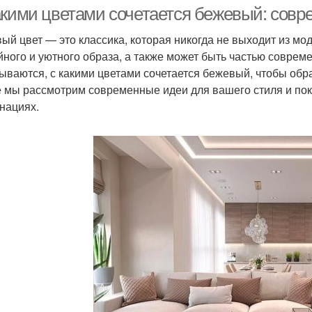
акими цветами сочетается бежевый: совр
ый цвет — это классика, которая никогда не выходит из мо
йного и уютного образа, а также может быть частью соврем
Цв
Яркие акценты
Бежевые цветы
ываются, с какими цветами сочетается бежевый, чтобы обр
е мы рассмотрим современные идеи для вашего стиля и пок
нациях.
Акцентные цветы
Цветы в моде
м
Цветы в гардеробе
Цвет в одежде
Ц
Сочетание с
Соч
Цветы в создании
нейтральными цветами