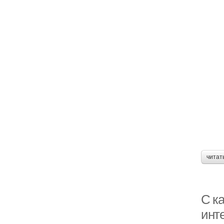
Ц
читат
С к
инт