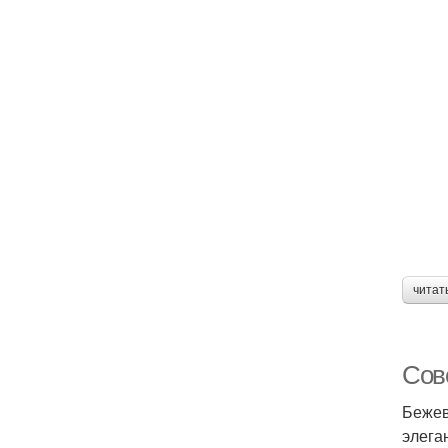
читат
Сов
Бежев
элега