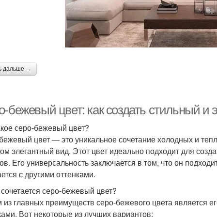
Цвет
Цвет в наряде
Цветы в сочетании
Цвета с яркими
Яркие шарфы
Ест
ь дальше →
аксессуарами
о-бежевый цвет: как создать стильный и 
ет для современного
Основные цветы
Цве
интерьера
акое серо-бежевый цвет?
бежевый цвет — это уникальное сочетание холодных и теплы
том элегантный вид. Этот цвет идеально подходит для созд
Цвета с пастельными
ов. Его универсальность заключается в том, что он подходит
Яркие комбинации
Ц
тонами
ается с другими оттенками.
 сочетается серо-бежевый цвет?
 из главных преимуществ серо-бежевого цвета является ег
Цветы с яркими
Цвета с нейтральными
Цвета
ками. Вот некоторые из лучших вариантов:
акцентами
оттенками