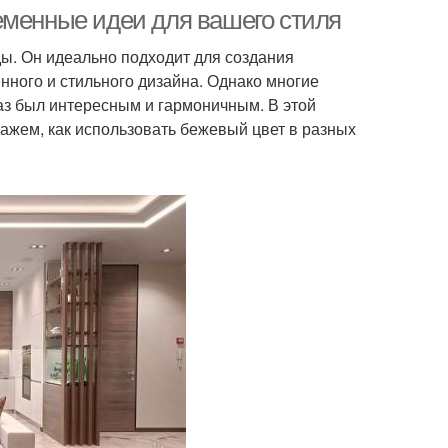
еменные идеи для вашего стиля
ды. Он идеально подходит для создания
енного и стильного дизайна. Однако многие
еты в деловой
Ткани из бежевого
аз был интересным и гармоничным. В этой
одежде
цвета
ажем, как использовать бежевый цвет в разных
Цветы в
Цветы с пастельными
инималистском
оттенками
интерьере
веты в наряде
Цветы для одежды
етание с яркими
Базовые цветы
цветами