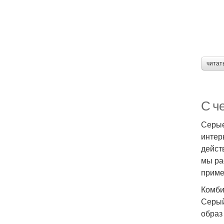
читат
С ч
Серые
интер
дейст
мы ра
приме
Комби
Серый
образ