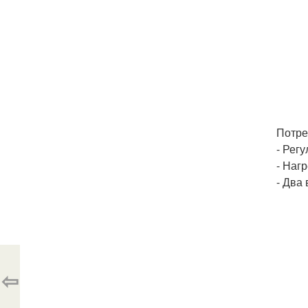
Потре
- Рег
- Наг
- Два
⇦