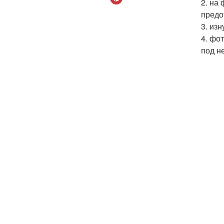
2. на
предо
3. из
4. фо
под н