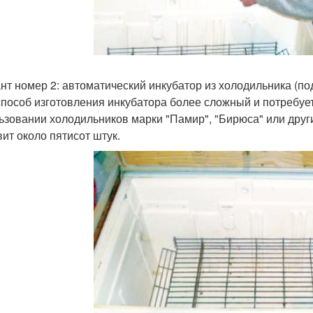
нт номер 2: автоматический инкубатор из холодильника (под
способ изготовления инкубатора более сложный и потребуе
ьзовании холодильников марки "Памир", "Бирюса" или други
вит около пятисот штук.