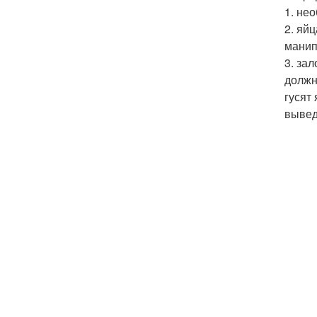
1. не
2. яй
манип
3. за
должн
гусят
вывед