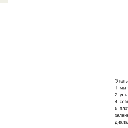
Этапы
1. мы
2. ус
4. со
5. пл
зелен
диапа