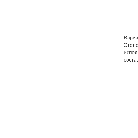
Вариа
Этот 
испол
соста