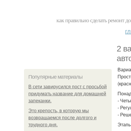
как правильно сделать ремонт до
г
2 в
авт
Вариа
Прост
Популярные материалы
(крас
В сети завирусился пост с просьбой
Понад
придумать название для домашней
- Чет
запеканки.
- Рег
Это крепость, в которую мы
- Реш
возвращаемся после долгого и
Этапы
трудного дня.