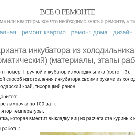
ВСЕ О РЕМОНТЕ
ма или квартиры. всё что необходимо знать о ремонте, а
лавная
ремонт квартир
ремонт дома
дизайн
арианта инкубатора из холодильника
оматический) (материалы, этапы раб
нт номер 1: ручной инкубатор из холодильника (фото 1-3).
ой способ изготовления инкубатора своими руками из холо
нодарский край, тихорецкий район.
обится:
ыре лампочки по 100 ватт.
улятор температуры.
етка, которая вместит выкладку яиц из расчета ста куриных 
 работы: