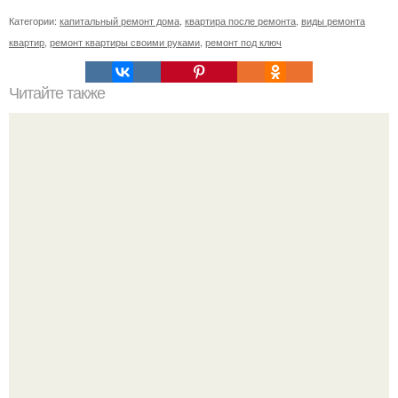
Категории:
капитальный ремонт дома
,
квартира после ремонта
,
виды ремонта
квартир
,
ремонт квартиры своими руками
,
ремонт под ключ
Читайте также
Оказывается вся эта красота состоит из отдельных плит
и составляется как пазл.