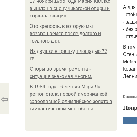
17 ноября 1955 года Мария Каллас
А для
вышла на сцену чикагской оперы и
- сто
сорвала овации.
- защ
Это крепость, в которую мы
- без 
возвращаемся после долгого и
- отл
трудного дня.
В том
Из двушки в трешку, площадью 72
Стен 
кв.
Мебел
Кован
Споры во время ремонта -
Лепни
ситуация знакомая многим.
В 1984 году 16-летняя Мэри Лу
реттон стала первой американкой,
⇦
Категори
завоевавшей олимпийское золото в
Понр
гимнастическом многоборье.