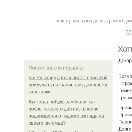
как правильно сделать ремонт до
г
Хот
Декор
Популярные материалы
Возмо
В сети завирусился пост с просьбой
- эфф
придумать название для домашней
- ими
запеканки.
- рел
Вы когда-нибудь замечали, как
Преим
после тяжелого дня настроение
Прочн
поднимается от одного взгляда на
Пароп
своего питомца?
Долго