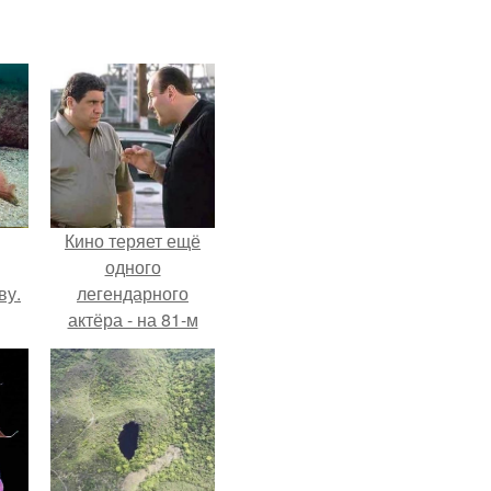
Кино теряет ещё
одного
ву.
легендарного
актёра - на 81-м
году жизни не стало
Винсента пасторе.