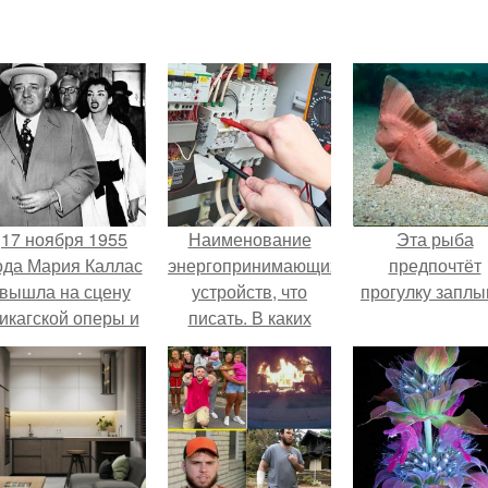
17 ноября 1955
Наименование
Эта рыба
ода Мария Каллас
энергопринимающих
предпочтёт
вышла на сцену
устройств, что
прогулку заплы
икагской оперы и
писать. В каких
сорвала овации.
случаях подается
подобная заявка?