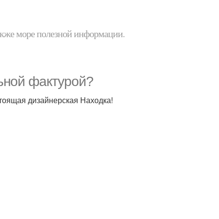
 также море полезной информации.
ьной фактурой?
астоящая дизайнерская Находка!