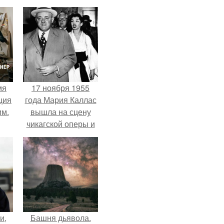
мя
17 ноября 1955
ция
года Мария Каллас
им.
вышла на сцену
чикагской оперы и
сорвала овации.
и,
Башня дьявола.