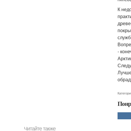
К нед
практ
древе
покры
служб
Вопре
- кон
Аркти
Следу
Лучше
обрад
Категори
Понр
Читайте также