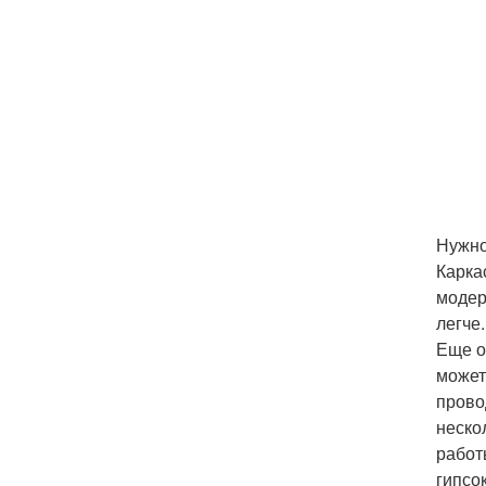
Нужно
Карка
модер
легче.
Еще о
может
прово
неско
работ
гипсо