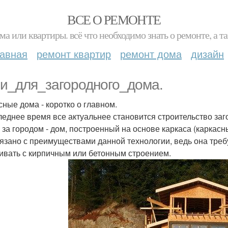
ВСЕ О РЕМОНТЕ
ма или квартиры. всё что необходимо знать о ремонте, а
лавная
ремонт квартир
ремонт дома
дизайн
и_для_загородного_дома.
сные дома - коротко о главном.
леднее время все актуальнее становится строительство заг
 за городом - дом, построенный на основе каркаса (каркасн
вязано с преимуществами данной технологии, ведь она тре
ивать с кирпичным или бетонным строением.