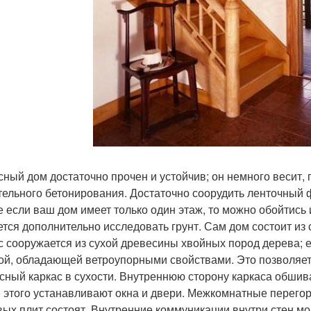
сный дом достаточно прочен и устойчив; он немного весит, 
тельного бетонирования. Достаточно соорудить ленточный 
е если ваш дом имеет только один этаж, то можно обойтись
ется дополнительно исследовать грунт. Сам дом состоит из 
с сооружается из сухой древесины хвойных пород дерева;
ой, обладающей ветроупорными свойствами. Это позволяет
сный каркас в сухости. Внутреннюю сторону каркаса обшив
 этого устанавливают окна и двери. Межкомнатные перегор
вых плит состоят. Внутренние коммуникации внутри стен м