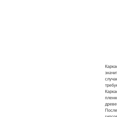
Карка
значи
случа
требу
Карка
пленк
древе
После
гипсо