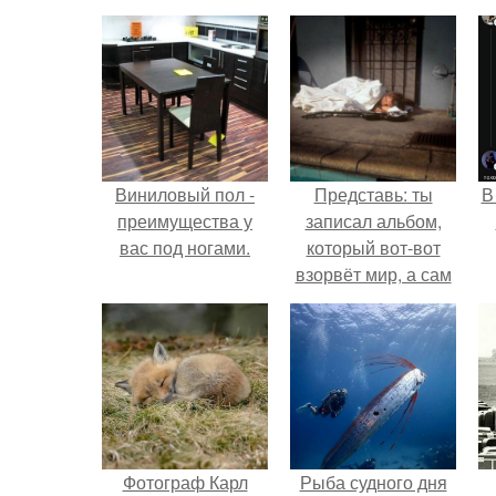
Виниловый пол -
Представь: ты
В
преимущества у
записал альбом,
вас под ногами.
который вот-вот
взорвёт мир, а сам
в этот момент
ночуешь в машине.
Фотограф Карл
Рыба судного дня